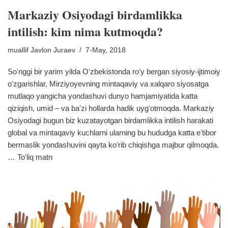
Markaziy Osiyodagi birdamlikka
intilish: kim nima kutmoqda?
muallif
Javlon Juraev
7-May, 2018
Soʻnggi bir yarim yilda Oʻzbekistonda roʻy bergan siyosiy-ijtimoiy
oʻzgarishlar, Mirziyoyevning mintaqaviy va xalqaro siyosatga
mutlaqo yangicha yondashuvi dunyo hamjamiyatida katta
qiziqish, umid – va baʼzi hollarda hadik uygʻotmoqda. Markaziy
Osiyodagi bugun biz kuzatayotgan birdamlikka intilish harakati
global va mintaqaviy kuchlarni ularning bu hududga katta eʼtibor
bermaslik yondashuvini qayta koʻrib chiqishga majbur qilmoqda.
…
Toʻliq matn