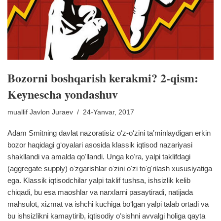
Bozorni boshqarish kerakmi? 2-qism:
Keynescha yondashuv
muallif
Javlon Juraev
24-Yanvar, 2017
Adam Smitning davlat nazoratisiz oʻz-oʻzini taʼminlaydigan erkin
bozor haqidagi gʻoyalari asosida klassik iqtisod nazariyasi
shakllandi va amalda qoʻllandi. Unga koʻra, yalpi taklifdagi
(aggregate supply) oʻzgarishlar oʻzini oʻzi toʻgʻrilash xususiyatiga
ega. Klassik iqtisodchilar yalpi taklif tushsa, ishsizlik kelib
chiqadi, bu esa maoshlar va narxlarni pasaytiradi, natijada
mahsulot, xizmat va ishchi kuchiga boʻlgan yalpi talab ortadi va
bu ishsizlikni kamaytirib, iqtisodiy oʻsishni avvalgi holiga qayta