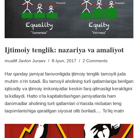
Ijtimoiy tenglik: nazariya va amaliyot
muallif
Javlon Juraev
8-Iyun, 2017
2 Comments
Har qanday jamiyat farovonligida ijtimoiy tenglik tamoyili juda
muhim oʻrin tutadi. Bu tamoyil aholining turli qatlamlariga berilgan
iqtisodiy va ijtimoiy imkoniyatlar keskin farq qilmasligi kerakligini
taʼkidlaydi. Hatto oʻta kapitalistlashgan jamiyatlarda ham
daromadlar aholining turli qatlamlari oʻrtasida nisbatan teng
taqsimlanishiga qaratilgan siyosat olib boriladi.…
Toʻliq matn