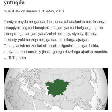
yutuqda
muallif
Javlon Juraev
31-May, 2018
Jamiyat paydo boʻlgandan beri, unda tabaqalanish bor. Insoniyat
taraqqiyotining turli bosqichlarida jamiyat turli belgilarga qarab
tabaqalanganlar: jamiyat aʼzolari jismoniy, siyosiy, ijtimoiy,
iqtisodiy yoki boshqa belgiga qarab sinflarga ajragan.
Tabaqalanish mezonlari xilma-xil boʻlganini tan olgan holda,
jamiyat tarixini umumiy jihatlarga ega davrlarga ajratish mumkin.
…
Toʻliq matn