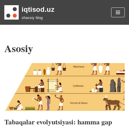
iqtisod.uz
Skip
shaxsiy blog
to
content
Asosiy
Tabaqalar evolyutsiyasi: hamma gap