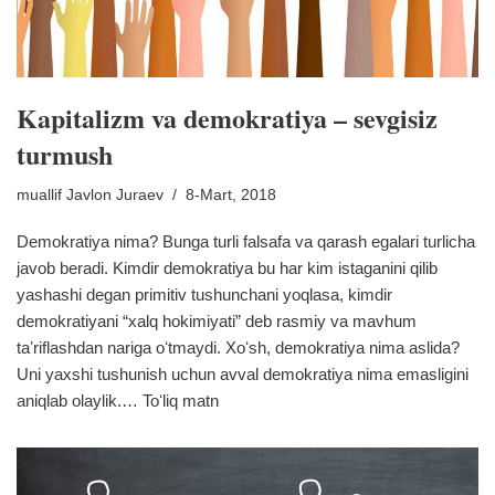
Kapitalizm va demokratiya – sevgisiz
turmush
muallif
Javlon Juraev
8-Mart, 2018
Demokratiya nima? Bunga turli falsafa va qarash egalari turlicha
javob beradi. Kimdir demokratiya bu har kim istaganini qilib
yashashi degan primitiv tushunchani yoqlasa, kimdir
demokratiyani “xalq hokimiyati” deb rasmiy va mavhum
taʼriflashdan nariga oʻtmaydi. Xoʻsh, demokratiya nima aslida?
Uni yaxshi tushunish uchun avval demokratiya nima emasligini
aniqlab olaylik.…
Toʻliq matn