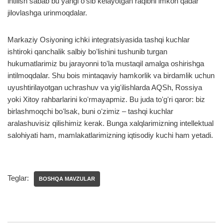
intilish sabab bu yangi oʻsib kelayotgan raqibni imkon qadar
jilovlashga urinmoqdalar.
Markaziy Osiyoning ichki integratsiyasida tashqi kuchlar
ishtiroki qanchalik salbiy boʻlishini tushunib turgan
hukumatlarimiz bu jarayonni toʻla mustaqil amalga oshirishga
intilmoqdalar. Shu bois mintaqaviy hamkorlik va birdamlik uchun
uyushtirilayotgan uchrashuv va yigʻilishlarda AQSh, Rossiya
yoki Xitoy rahbarlarini koʻrmayapmiz. Bu juda toʻgʻri qaror: biz
birlashmoqchi boʻlsak, buni oʻzimiz – tashqi kuchlar
aralashuvisiz qilishimiz kerak. Bunga xalqlarimizning intellektual
salohiyati ham, mamlakatlarimizning iqtisodiy kuchi ham yetadi.
Teglar:
BOSHQA MAVZULAR