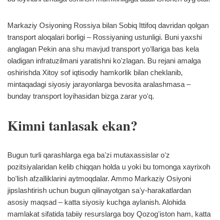
Markaziy Osiyoning Rossiya bilan Sobiq Ittifoq davridan qolgan
transport aloqalari borligi – Rossiyaning ustunligi. Buni yaxshi
anglagan Pekin ana shu mavjud transport yoʻllariga bas kela
oladigan infratuzilmani yaratishni koʻzlagan. Bu rejani amalga
oshirishda Xitoy sof iqtisodiy hamkorlik bilan cheklanib,
mintaqadagi siyosiy jarayonlarga bevosita aralashmasa –
bunday transport loyihasidan bizga zarar yoʻq.
Kimni tanlasak ekan?
Bugun turli qarashlarga ega baʼzi mutaxassislar oʻz
pozitsiyalaridan kelib chiqqan holda u yoki bu tomonga xayrixoh
boʻlish afzalliklarini aytmoqdalar. Ammo Markaziy Osiyoni
jipslashtirish uchun bugun qilinayotgan saʼy-harakatlardan
asosiy maqsad – katta siyosiy kuchga aylanish. Alohida
mamlakat sifatida tabiiy resurslarga boy Qozogʻiston ham, katta