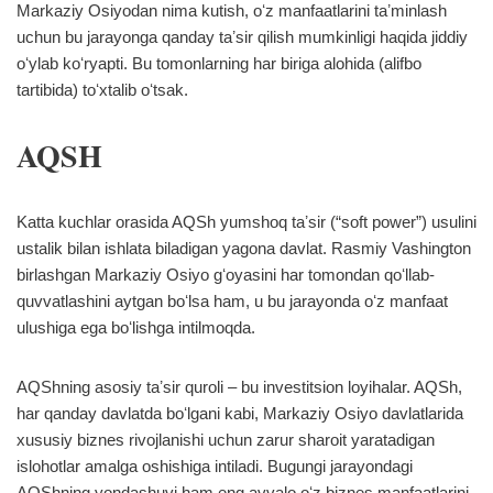
Markaziy Osiyodan nima kutish, oʻz manfaatlarini taʼminlash
uchun bu jarayonga qanday taʼsir qilish mumkinligi haqida jiddiy
oʻylab koʻryapti. Bu tomonlarning har biriga alohida (alifbo
tartibida) toʻxtalib oʻtsak.
AQSH
Katta kuchlar orasida AQSh yumshoq taʼsir (“soft power”) usulini
ustalik bilan ishlata biladigan yagona davlat. Rasmiy Vashington
birlashgan Markaziy Osiyo gʻoyasini har tomondan qoʻllab-
quvvatlashini aytgan boʻlsa ham, u bu jarayonda oʻz manfaat
ulushiga ega boʻlishga intilmoqda.
AQShning asosiy taʼsir quroli – bu investitsion loyihalar. AQSh,
har qanday davlatda boʻlgani kabi, Markaziy Osiyo davlatlarida
xususiy biznes rivojlanishi uchun zarur sharoit yaratadigan
islohotlar amalga oshishiga intiladi. Bugungi jarayondagi
AQShning yondashuvi ham eng avvalo oʻz biznes manfaatlarini