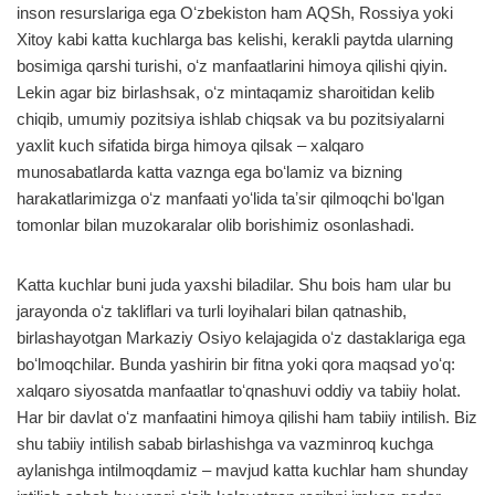
inson resurslariga ega Oʻzbekiston ham AQSh, Rossiya yoki
Xitoy kabi katta kuchlarga bas kelishi, kerakli paytda ularning
bosimiga qarshi turishi, oʻz manfaatlarini himoya qilishi qiyin.
Lekin agar biz birlashsak, oʻz mintaqamiz sharoitidan kelib
chiqib, umumiy pozitsiya ishlab chiqsak va bu pozitsiyalarni
yaxlit kuch sifatida birga himoya qilsak – xalqaro
munosabatlarda katta vaznga ega boʻlamiz va bizning
harakatlarimizga oʻz manfaati yoʻlida taʼsir qilmoqchi boʻlgan
tomonlar bilan muzokaralar olib borishimiz osonlashadi.
Katta kuchlar buni juda yaxshi biladilar. Shu bois ham ular bu
jarayonda oʻz takliflari va turli loyihalari bilan qatnashib,
birlashayotgan Markaziy Osiyo kelajagida oʻz dastaklariga ega
boʻlmoqchilar. Bunda yashirin bir fitna yoki qora maqsad yoʻq:
xalqaro siyosatda manfaatlar toʻqnashuvi oddiy va tabiiy holat.
Har bir davlat oʻz manfaatini himoya qilishi ham tabiiy intilish. Biz
shu tabiiy intilish sabab birlashishga va vazminroq kuchga
aylanishga intilmoqdamiz – mavjud katta kuchlar ham shunday