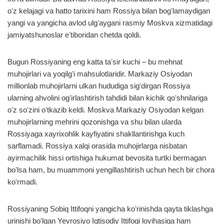
oʻz kelajagi va hatto tarixini ham Rossiya bilan bogʻlamaydigan
yangi va yangicha avlod ulgʻaygani rasmiy Moskva xizmatidagi
jamiyatshunoslar eʼtiboridan chetda qoldi.
Bugun Rossiyaning eng katta taʼsir kuchi – bu mehnat
muhojirlari va yoqilgʻi mahsulotlaridir. Markaziy Osiyodan
millionlab muhojirlarni ulkan hududiga sigʻdirgan Rossiya
ularning ahvolini ogʻirlashtirish tahdidi bilan kichik qoʻshnilariga
oʻz soʻzini oʻtkazib keldi. Moskva Markaziy Osiyodan kelgan
muhojirlarning mehrini qozonishga va shu bilan ularda
Rossiyaga xayrixohlik kayfiyatini shakllantirishga kuch
sarflamadi. Rossiya xalqi orasida muhojirlarga nisbatan
ayirmachilik hissi ortishiga hukumat bevosita turtki bermagan
boʻlsa ham, bu muammoni yengillashtirish uchun hech bir chora
koʻrmadi.
Rossiyaning Sobiq Ittifoqni yangicha koʻrinishda qayta tiklashga
urinishi boʻlgan Yevrosiyo Iqtisodiy Ittifoqi loyihasiga ham