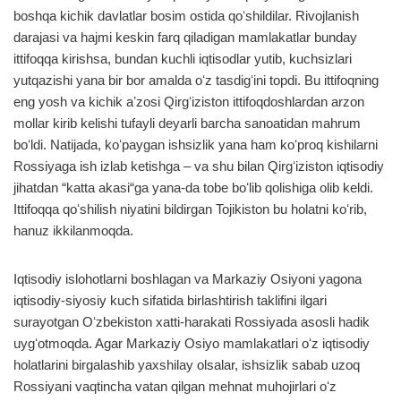
boshqa kichik davlatlar bosim ostida qoʻshildilar. Rivojlanish
darajasi va hajmi keskin farq qiladigan mamlakatlar bunday
ittifoqqa kirishsa, bundan kuchli iqtisodlar yutib, kuchsizlari
yutqazishi yana bir bor amalda oʻz tasdigʻini topdi. Bu ittifoqning
eng yosh va kichik aʼzosi Qirgʻiziston ittifoqdoshlardan arzon
mollar kirib kelishi tufayli deyarli barcha sanoatidan mahrum
boʻldi. Natijada, koʻpaygan ishsizlik yana ham koʻproq kishilarni
Rossiyaga ish izlab ketishga – va shu bilan Qirgʻiziston iqtisodiy
jihatdan “katta akasi“ga yana-da tobe boʻlib qolishiga olib keldi.
Ittifoqqa qoʻshilish niyatini bildirgan Tojikiston bu holatni koʻrib,
hanuz ikkilanmoqda.
Iqtisodiy islohotlarni boshlagan va Markaziy Osiyoni yagona
iqtisodiy-siyosiy kuch sifatida birlashtirish taklifini ilgari
surayotgan Oʻzbekiston xatti-harakati Rossiyada asosli hadik
uygʻotmoqda. Agar Markaziy Osiyo mamlakatlari oʻz iqtisodiy
holatlarini birgalashib yaxshilay olsalar, ishsizlik sabab uzoq
Rossiyani vaqtincha vatan qilgan mehnat muhojirlari oʻz