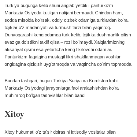
Turkiya bugunga kelib shuni anglab yetdiki, panturkizm
Markaziy Osiyoda kutilgan natijani bermaydi. Chindan ham,
sodda misolda koʻrsak, oddiy oʻzbek odamiga turklardan koʻra,
tojiklar oʻz madaniyati va turmush tarzi bilan yaqinroq.
Dunyoqarashi keng odamga turk kelib, tojikka dushmanlik qilish
evaziga doʻstlikni taklif qilsa – rozi boʻlmaydi. Xalqlarimizning
aksariyat qismi esa yetarlicha keng fikrlovchi odamlar.
Panturkizm faqatgina mustaqil fikri shakllanmagan yoshlar
ongidagina qiziqish uygʻotmoqda va vaqtincha qoʻnim topmoqda.
Bundan tashqari, bugun Turkiya Suriya va Kurdiston kabi
Markaziy Osiyodagi jarayonlarga faol aralashishdan koʻra
muhimroq boʻlgan tashvishlar bilan band.
Xitoy
Xitoy hukumati oʻz taʼsir doirasini iqtisodiy vositalar bilan