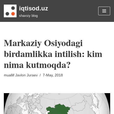
iqtisod.uz
Skip
shaxsiy blog
to
content
Markaziy Osiyodagi
birdamlikka intilish: kim
nima kutmoqda?
muallif
Javlon Juraev
7-May, 2018