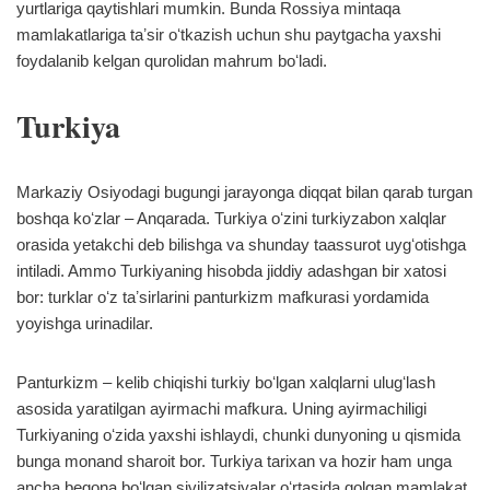
yurtlariga qaytishlari mumkin. Bunda Rossiya mintaqa
mamlakatlariga taʼsir oʻtkazish uchun shu paytgacha yaxshi
foydalanib kelgan qurolidan mahrum boʻladi.
Turkiya
Markaziy Osiyodagi bugungi jarayonga diqqat bilan qarab turgan
boshqa koʻzlar – Anqarada. Turkiya oʻzini turkiyzabon xalqlar
orasida yetakchi deb bilishga va shunday taassurot uygʻotishga
intiladi. Ammo Turkiyaning hisobda jiddiy adashgan bir xatosi
bor: turklar oʻz taʼsirlarini panturkizm mafkurasi yordamida
yoyishga urinadilar.
Panturkizm – kelib chiqishi turkiy boʻlgan xalqlarni ulugʻlash
asosida yaratilgan ayirmachi mafkura. Uning ayirmachiligi
Turkiyaning oʻzida yaxshi ishlaydi, chunki dunyoning u qismida
bunga monand sharoit bor. Turkiya tarixan va hozir ham unga
ancha begona boʻlgan sivilizatsiyalar oʻrtasida qolgan mamlakat.