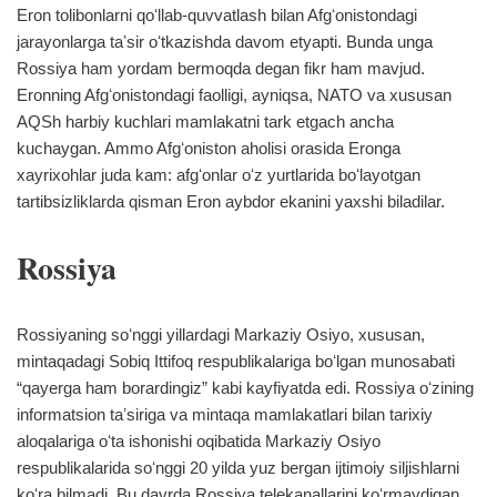
Eron tolibonlarni qoʻllab-quvvatlash bilan Afgʻonistondagi
jarayonlarga taʼsir oʻtkazishda davom etyapti. Bunda unga
Rossiya ham yordam bermoqda degan fikr ham mavjud.
Eronning Afgʻonistondagi faolligi, ayniqsa, NATO va xususan
AQSh harbiy kuchlari mamlakatni tark etgach ancha
kuchaygan. Ammo Afgʻoniston aholisi orasida Eronga
xayrixohlar juda kam: afgʻonlar oʻz yurtlarida boʻlayotgan
tartibsizliklarda qisman Eron aybdor ekanini yaxshi biladilar.
Rossiya
Rossiyaning soʻnggi yillardagi Markaziy Osiyo, xususan,
mintaqadagi Sobiq Ittifoq respublikalariga boʻlgan munosabati
“qayerga ham borardingiz” kabi kayfiyatda edi. Rossiya oʻzining
informatsion taʼsiriga va mintaqa mamlakatlari bilan tarixiy
aloqalariga oʻta ishonishi oqibatida Markaziy Osiyo
respublikalarida soʻnggi 20 yilda yuz bergan ijtimoiy siljishlarni
koʻra bilmadi. Bu davrda Rossiya telekanallarini koʻrmaydigan,