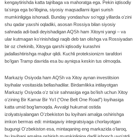
kengaytirishda katta tajribaga va mahoratga ega. Pekin iqtisodiy
taʼsirga ega boʻlibgina, siyosiy maqsadlarni ilgari surish
mumkinligiga ishonadi. Bunday yondashuv soʻnggi yillarda oʻzini
shu qadar yaxshi oqladiki, asosan Rossiya bilan siyosiy
sahnada adi-badi deyishadigan AQSh ham Xitoyni yangi – va
ular kutmagan koʻrinishdagi raqib deb tan olishga va Rossiyadan
bir oz chekinib, Xitoyga qarshi iqtisodiy kurashni
jadallashtirishga majbur qildi. Kuchli proteksionizm tarafdori
boʻlgan Tramp davrida esa bu ayniqsa keskin tus olmoqda.
Markaziy Osiyoda ham AQSh va Xitoy aynan investitsion
loyihalar vositasida bellashadilar. Birdamlikka intilayotgan
Markaziy Osiyoda oʻz taʼsir sahnasiga ega boʻlish uchun Xitoy
oʻzining Bir Kamar Bir Yoʻl (“One Belt One Road”) loyihasiga
katta umid bogʻlamoqda. Avvalgi hukumat ostida
izolyatsiyalangan Oʻzbekiston bu loyihani amalga oshirishga
imkon bermas edi: mintaqaviy integratsiyaga chorlayotgan
bugungi Oʻzbekiston esa, mintaqaning eng markazida oʻlaroq,
bu loyihani amalga oshirish mumkinligiga dadil ishonch uygʻotdi.