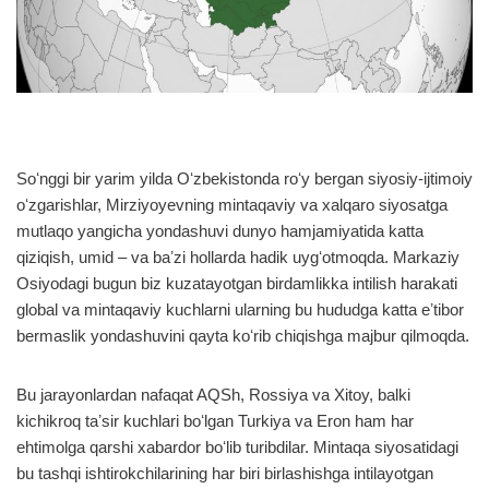
Soʻnggi bir yarim yilda Oʻzbekistonda roʻy bergan siyosiy-ijtimoiy
oʻzgarishlar, Mirziyoyevning mintaqaviy va xalqaro siyosatga
mutlaqo yangicha yondashuvi dunyo hamjamiyatida katta
qiziqish, umid – va baʼzi hollarda hadik uygʻotmoqda. Markaziy
Osiyodagi bugun biz kuzatayotgan birdamlikka intilish harakati
global va mintaqaviy kuchlarni ularning bu hududga katta eʼtibor
bermaslik yondashuvini qayta koʻrib chiqishga majbur qilmoqda.
Bu jarayonlardan nafaqat AQSh, Rossiya va Xitoy, balki
kichikroq taʼsir kuchlari boʻlgan Turkiya va Eron ham har
ehtimolga qarshi xabardor boʻlib turibdilar. Mintaqa siyosatidagi
bu tashqi ishtirokchilarining har biri birlashishga intilayotgan