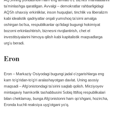
taʼminlashga qaratilgan. Avvalgi – demokratlar rahbarligidagi
AQSh shaxsiy erkinliklar, inson huquqlari, tinchlik va liberalizm
kabi idealistik qadriyatlar orqali yumshoq taʼsirni amalga
oshirgan boʻlsa, respublikanlar qoʻlidagi bugungi hokimiyat
bozorni erkinlashtirish, biznesni rivojlantirish, chet el
investitsiyalarini himoya qilish kabi kapitalistik maqsadlarga
urgʻu beradi.
Eron
Eron – Markaziy Osiyodagi bugungi jadal oʻzgarishlarga eng
kam toʻgʻridan-toʻgʻri aralashayotgan davlat. Uning asosiy
maqsadi – Afgʻonistondagi taʼsirini saqlab qolish. Mirziyoyev
mintaqaviy hamkorlik tashabbusini Sobiq Ittifoq respublikalari
bilan cheklamay, bunga Afgʻonistonni ham qoʻshgani, hozircha,
Eronda kuchli reaksiya uygʻotgani yoʻq.