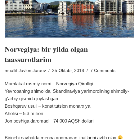
Norvegiya: bir yilda olgan
taassurotlarim
muallif
Javlon Juraev
25-Oktabr, 2018
7 Comments
Mamlakat rasmiy nomi – Norvegiya Qirolligi
Yevropaning shimolida, Skandinaviya yarimorolining shimoliy-
gʻarbiy qismida joylashgan
Boshqaruv usuli – konstitutsion monarxiya
Aholisi – 5.3 million
Jon boshiga daromad – 74 000 AQSh dollari
Birinchi navbatda menga yoqmagan jihatlarini aytib olay