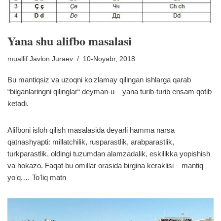
Yana shu alifbo masalasi
muallif
Javlon Juraev
10-Noyabr, 2018
Bu mantiqsiz va uzoqni koʻzlamay qilingan ishlarga qarab
“bilganlaringni qilinglar“ deyman-u – yana turib-turib ensam qotib
ketadi.
Alifboni isloh qilish masalasida deyarli hamma narsa
qatnashyapti: millatchilik, rusparastlik, arabparastlik,
turkparastlik, oldingi tuzumdan alamzadalik, eskilikka yopishish
va hokazo. Faqat bu omillar orasida birgina keraklisi – mantiq
yoʻq.…
Toʻliq matn