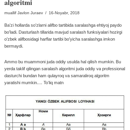
algoritmi
muallif
Javlon Juraev
16-Noyabr, 2018
Ba’zi hollarda so’zlarni alifbo tartibida saralashga ehtiyoj paydo
bo’ladi. Dasturlash tillarida mavjud saralash funksiyalari hozirgi
o’zbek alifbosidagi harflar tartibi bo’yicha saralashga imkon
bermaydi.
Ammo bu muammoni juda oddiy usulda hal qilish mumkin. Bu
yerda taklif qilingan saralash algoritmi juda oddiy va professional
dasturchi bundan ham qulayroq va samaraliroq algoritm
yaratishi mumkin.…
Toʻliq matn