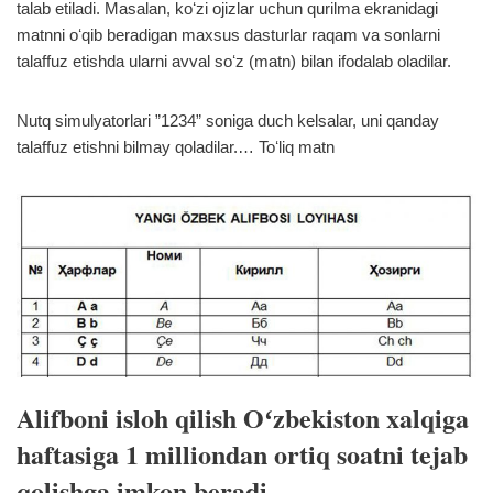
talab etiladi. Masalan, koʻzi ojizlar uchun qurilma ekranidagi
matnni oʻqib beradigan maxsus dasturlar raqam va sonlarni
talaffuz etishda ularni avval soʻz (matn) bilan ifodalab oladilar.
Nutq simulyatorlari ”1234” soniga duch kelsalar, uni qanday
talaffuz etishni bilmay qoladilar.…
Toʻliq matn
Alifboni isloh qilish Oʻzbekiston xalqiga
haftasiga 1 milliondan ortiq soatni tejab
qolishga imkon beradi