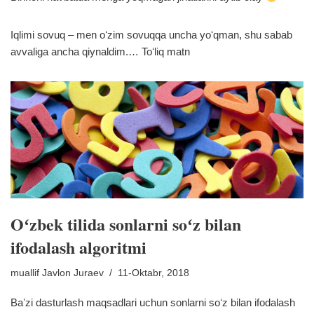
Iqlimi sovuq – men oʻzim sovuqqa uncha yoʻqman, shu sabab
avvaliga ancha qiynaldim.…
Toʻliq matn
Oʻzbek tilida sonlarni soʻz bilan
ifodalash algoritmi
muallif
Javlon Juraev
11-Oktabr, 2018
Baʼzi dasturlash maqsadlari uchun sonlarni soʻz bilan ifodalash