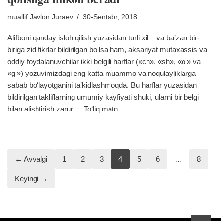
muallif
Javlon Juraev
30-Sentabr, 2018
Alifboni qanday isloh qilish yuzasidan turli xil – va baʼzan bir-
biriga zid fikrlar bildirilgan boʻlsa ham, aksariyat mutaxassis va
oddiy foydalanuvchilar ikki belgili harflar («ch», «sh», «oʻ» va
«gʻ») yozuvimizdagi eng katta muammo va noqulayliklarga
sabab boʻlayotganini taʼkidlashmoqda. Bu harflar yuzasidan
bildirilgan takliflarning umumiy kayfiyati shuki, ularni bir belgi
bilan alishtirish zarur.…
Toʻliq matn
← Avvalgi
1
2
3
4
5
6
…
8
Keyingi →