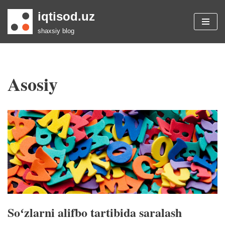
iqtisod.uz
Skip
shaxsiy blog
to
content
Asosiy
Soʻzlarni alifbo tartibida saralash