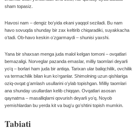
sham topasiz.
Havosi nam – dengiz boʻyida ekani yaqqol seziladi. Bu nam
havo sovuqda shunday bir zax keltirib chiqaradiki, suyakkacha
oʻtadi. Ob-havo keskin oʻzgarmaydi – shunisi yaxshi.
Yana bir shaxsan menga juda malol kelgan tomoni – ovqatlari
bemazaligi. Norveglar pazanda emaslar, milliy taomlari deyarli
yoʻq – borlari ham juda bir antiqa. Tarixan ular baliqchilik, ovchilik
va termachilik bilan kun koʻrganlar. Shimolning uzun qishlariga
oziq-ovqat gʻamlash usullarini oʻylab topishgan. Milliy taomlari
ana shunday usullardan kelib chiqqan. Ovqatlari asosan
qaynatma – masalliqlarni qovurish deyarli yoʻq. Noyob
yemishlardan bu yerda kit va bugʻu goʻshtini topish mumkin.
Tabiati