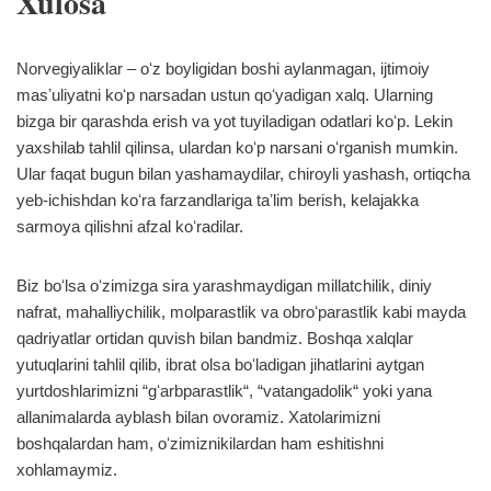
Xulosa
Norvegiyaliklar – oʻz boyligidan boshi aylanmagan, ijtimoiy
masʼuliyatni koʻp narsadan ustun qoʻyadigan xalq. Ularning
bizga bir qarashda erish va yot tuyiladigan odatlari koʻp. Lekin
yaxshilab tahlil qilinsa, ulardan koʻp narsani oʻrganish mumkin.
Ular faqat bugun bilan yashamaydilar, chiroyli yashash, ortiqcha
yeb-ichishdan koʻra farzandlariga taʼlim berish, kelajakka
sarmoya qilishni afzal koʻradilar.
Biz boʻlsa oʻzimizga sira yarashmaydigan millatchilik, diniy
nafrat, mahalliychilik, molparastlik va obroʻparastlik kabi mayda
qadriyatlar ortidan quvish bilan bandmiz. Boshqa xalqlar
yutuqlarini tahlil qilib, ibrat olsa boʻladigan jihatlarini aytgan
yurtdoshlarimizni “gʻarbparastlik“, “vatangadolik“ yoki yana
allanimalarda ayblash bilan ovoramiz. Xatolarimizni
boshqalardan ham, oʻzimiznikilardan ham eshitishni
xohlamaymiz.