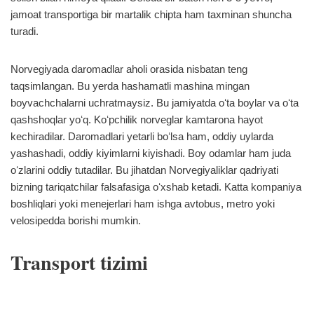
jamoat transportiga bir martalik chipta ham taxminan shuncha
turadi.
Norvegiyada daromadlar aholi orasida nisbatan teng
taqsimlangan. Bu yerda hashamatli mashina mingan
boyvachchalarni uchratmaysiz. Bu jamiyatda oʻta boylar va oʻta
qashshoqlar yoʻq. Koʻpchilik norveglar kamtarona hayot
kechiradilar. Daromadlari yetarli boʻlsa ham, oddiy uylarda
yashashadi, oddiy kiyimlarni kiyishadi. Boy odamlar ham juda
oʻzlarini oddiy tutadilar. Bu jihatdan Norvegiyaliklar qadriyati
bizning tariqatchilar falsafasiga oʻxshab ketadi. Katta kompaniya
boshliqlari yoki menejerlari ham ishga avtobus, metro yoki
velosipedda borishi mumkin.
Transport tizimi