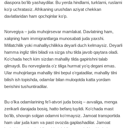
diaspora boʻlib yashaydilar. Bu yerda hindlarni, turklarni, ruslarni
koʻp uchratasiz. Afrikaning urushdan aziyat chekkan
davlatlaridan ham qochqinlar koʻp.
Norvegiya – juda muhojirsevar mamlakat. Davlatning ham,
xalqning ham immigrantlarga munosabati juda yaxshi.
Millatchilik yoki mahalliychilikka deyarli duch kelmaysiz. Deyarli
hamma ingliz tilini biladi va sizga shu tilda javob qaytara oladi.
Koʻchada hech kim sizdan mahalliy tilda gapirishni talab
qilmaydi. Bu norveglarda oʻz tiliga hurmat yoʻq degani emas.
Ular muhojirlarga mahalliy tilni bepul oʻrgatadilar, mahalliy tilni
bilish ish topishda, odamlar bilan muloqotda katta yordam
berishini tushuntiradilar.
Bu oʻlka odamlarining feʼl-atvori juda bosiq – avvaliga, menga
zerikarli darajada bosiq, hatto befarq tuyildi. Koʻchada mast
boʻlib, shovqin solgan odamni koʻrmaysiz. Jamoat transportida
ham ular juda kam va past ovozda gaplashadilar. Jamoat