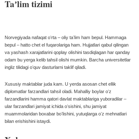
Taʼlim tizimi
Norvegiyada nafaqat oʻrta – oliy taʼlim ham bepul. Hammaga
bepul – hatto chet el fuqarolariga ham. Hujjatlari qabul qilingan
va yashash xarajatlarini qoplay olishini tasdiqlagan har qanday
odam bu yerga kelib tahsil olishi mumkin. Barcha universitetlar
ingliz tilidagi oʻquv dasturlarni taklif qiladi.
Xususiy maktablar juda kam. U yerda asosan chet ellik
diplomatlar farzandlari tahsil oladi. Mahalliy boylar oʻz
farzandlarini hamma qatori davlat maktablariga yuboradilar –
ular farzandlari jamiyat ichida oʻsishini, shu jamiyat
muammolaridan boxabar boʻlishini, yutuqlarga oʻz mehnatlari
bilan erishishini istaydi.