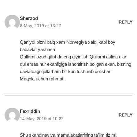
Sherzod
REPLY
6-May, 2019 at 13:27
Qaniydi bizni xalq xam Norvegiya xalqi kabi boy
badavlat yashasa
Qullarni ozod qilishda eng qiyin ish Qullarni aslida ular
qul emas hur ekanligiga ishontirish bo‘lgan ekan, bizning
davlatdagi qullarham bir kun tushunib qolishar
Maqola uchun rahmat.
Faxriddin
REPLY
14-May, 2019 at 10:22
Shu skandinaviya mamalakatlarining ta’lim tizimi,