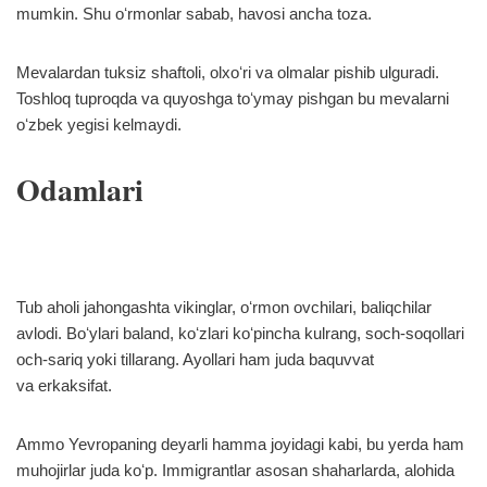
mumkin. Shu oʻrmonlar sabab, havosi ancha toza.
Mevalardan tuksiz shaftoli, olxoʻri va olmalar pishib ulguradi.
Toshloq tuproqda va quyoshga toʻymay pishgan bu mevalarni
oʻzbek yegisi kelmaydi.
Odamlari
Tub aholi jahongashta vikinglar, oʻrmon ovchilari, baliqchilar
avlodi. Boʻylari baland, koʻzlari koʻpincha kulrang, soch-soqollari
och-sariq yoki tillarang. Ayollari ham juda baquvvat
va erkaksifat.
Ammo Yevropaning deyarli hamma joyidagi kabi, bu yerda ham
muhojirlar juda koʻp. Immigrantlar asosan shaharlarda, alohida