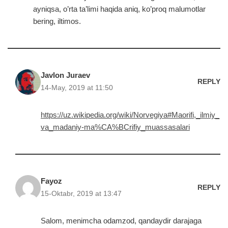
ayniqsa, o’rta ta’limi haqida aniq, ko’proq malumotlar
bering, iltimos.
Javlon Juraev
REPLY
14-May, 2019 at 11:50
https://uz.wikipedia.org/wiki/Norvegiya#Maorifi,_ilmiy_
va_madaniy-ma%CA%BCrifiy_muassasalari
Fayoz
REPLY
15-Oktabr, 2019 at 13:47
Salom, menimcha odamzod, qandaydir darajaga