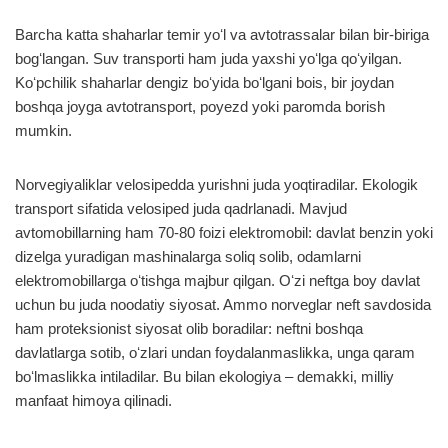
Barcha katta shaharlar temir yoʻl va avtotrassalar bilan bir-biriga
bogʻlangan. Suv transporti ham juda yaxshi yoʻlga qoʻyilgan.
Koʻpchilik shaharlar dengiz boʻyida boʻlgani bois, bir joydan
boshqa joyga avtotransport, poyezd yoki paromda borish
mumkin.
Norvegiyaliklar velosipedda yurishni juda yoqtiradilar. Ekologik
transport sifatida velosiped juda qadrlanadi. Mavjud
avtomobillarning ham 70-80 foizi elektromobil: davlat benzin yoki
dizelga yuradigan mashinalarga soliq solib, odamlarni
elektromobillarga oʻtishga majbur qilgan. Oʻzi neftga boy davlat
uchun bu juda noodatiy siyosat. Ammo norveglar neft savdosida
ham proteksionist siyosat olib boradilar: neftni boshqa
davlatlarga sotib, oʻzlari undan foydalanmaslikka, unga qaram
boʻlmaslikka intiladilar. Bu bilan ekologiya – demakki, milliy
manfaat himoya qilinadi.