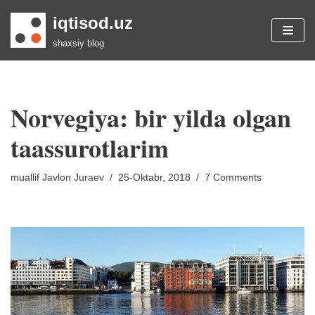
iqtisod.uz
Skip
shaxsiy blog
to
content
Norvegiya: bir yilda olgan
taassurotlarim
muallif
Javlon Juraev
25-Oktabr, 2018
7 Comments