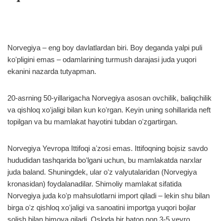
Norvegiya – eng boy davlatlardan biri. Boy deganda yalpi puli
koʻpligini emas – odamlarining turmush darajasi juda yuqori
ekanini nazarda tutyapman.
20-asrning 50-yillarigacha Norvegiya asosan ovchilik, baliqchilik
va qishloq xoʻjaligi bilan kun koʻrgan. Keyin uning sohillarida neft
topilgan va bu mamlakat hayotini tubdan oʻzgartirgan.
Norvegiya Yevropa Ittifoqi aʼzosi emas. Ittifoqning bojsiz savdo
hududidan tashqarida boʻlgani uchun, bu mamlakatda narxlar
juda baland. Shuningdek, ular oʻz valyutalaridan (Norvegiya
kronasidan) foydalanadilar. Shimoliy mamlakat sifatida
Norvegiya juda koʻp mahsulotlarni import qiladi – lekin shu bilan
birga oʻz qishloq xoʻjaligi va sanoatini importga yuqori bojlar
solish bilan himoya qiladi. Osloda bir baton non 3-5 yevro,