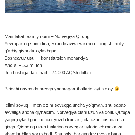
Mamlakat rasmiy nomi – Norvegiya Qirolligi
Yevropaning shimolida, Skandinaviya yarimorolining shimoliy-
gʻarbiy qismida joylashgan
Boshqaruv usuli – konstitutsion monarxiya
Aholisi – 5.3 million
Jon boshiga daromad – 74 000 AQSh dollari
Birinchi navbatda menga yoqmagan jihatlarini aytib olay
Iqlimi sovuq – men oʻzim sovuqqa uncha yoʻqman, shu sabab
avvaliga ancha qiynaldim. Norvegiya qishi uzun va qorli. Qutbga
yaqin joylashgani uchun, yozda kunlari juda uzun, qishda oʻta
qisqa. Qishning uzun tunlarida norveglar uylarini chiroqlar va
shamlar bilan yoritishadi. Shu bois, har qanday uyda albatta