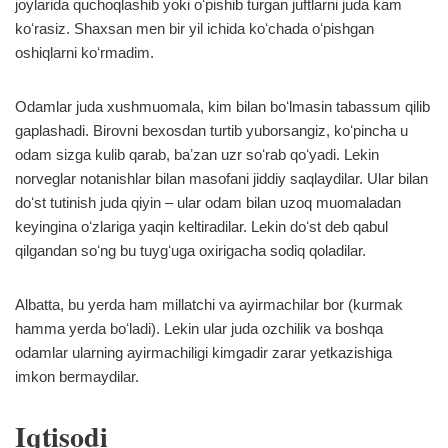
joylarida quchoqlashib yoki oʻpishib turgan juftlarni juda kam
koʻrasiz. Shaxsan men bir yil ichida koʻchada oʻpishgan
oshiqlarni koʻrmadim.
Odamlar juda xushmuomala, kim bilan boʻlmasin tabassum qilib
gaplashadi. Birovni bexosdan turtib yuborsangiz, koʻpincha u
odam sizga kulib qarab, baʼzan uzr soʻrab qoʻyadi. Lekin
norveglar notanishlar bilan masofani jiddiy saqlaydilar. Ular bilan
doʻst tutinish juda qiyin – ular odam bilan uzoq muomaladan
keyingina oʻzlariga yaqin keltiradilar. Lekin doʻst deb qabul
qilgandan soʻng bu tuygʻuga oxirigacha sodiq qoladilar.
Albatta, bu yerda ham millatchi va ayirmachilar bor (kurmak
hamma yerda boʻladi). Lekin ular juda ozchilik va boshqa
odamlar ularning ayirmachiligi kimgadir zarar yetkazishiga
imkon bermaydilar.
Iqtisodi