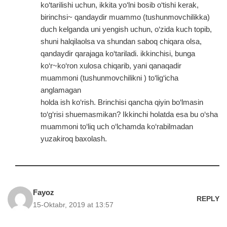
ko‘tarilishi uchun, ikkita yo‘lni bosib o‘tishi kerak,
birinchsi~ qandaydir muammo (tushunmovchilikka)
duch kelganda uni yengish uchun, o‘zida kuch topib,
shuni halqilaolsa va shundan saboq chiqara olsa,
qandaydir qarajaga ko‘tariladi. ikkinchisi, bunga
ko‘r~ko‘ron xulosa chiqarib, yani qanaqadir
muammoni (tushunmovchilikni ) to‘lig‘icha
anglamagan
holda ish ko‘rish. Brinchisi qancha qiyin bo‘lmasin
to‘g‘risi shuemasmikan? Ikkinchi holatda esa bu o‘sha
muammoni to‘liq uch o‘lchamda ko‘rabilmadan
yuzakiroq baxolash.
Fayoz
REPLY
15-Oktabr, 2019 at 13:57