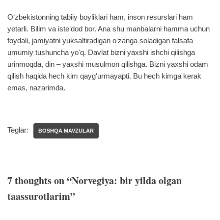
Oʻzbekistonning tabiiy boyliklari ham, inson resurslari ham
yetarli. Bilim va isteʼdod bor. Ana shu manbalarni hamma uchun
foydali, jamiyatni yuksaltiradigan oʻzanga soladigan falsafa –
umumiy tushuncha yoʻq. Davlat bizni yaxshi ishchi qilishga
urinmoqda, din – yaxshi musulmon qilishga. Bizni yaxshi odam
qilish haqida hech kim qaygʻurmayapti. Bu hech kimga kerak
emas, nazarimda.
Teglar:
BOSHQA MAVZULAR
7 thoughts on “Norvegiya: bir yilda olgan
taassurotlarim”