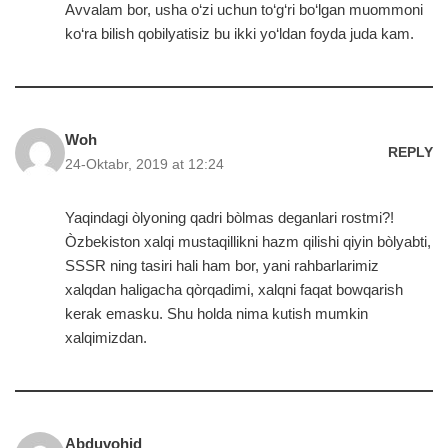
Avvalam bor, usha o‘zi uchun to‘g‘ri bo‘lgan muommoni
ko‘ra bilish qobilyatisiz bu ikki yo‘ldan foyda juda kam.
Woh
REPLY
24-Oktabr, 2019 at 12:24
Yaqindagi òlyoning qadri bòlmas deganlari rostmi?!
Òzbekiston xalqi mustaqillikni hazm qilishi qiyin bòlyabti,
SSSR ning tasiri hali ham bor, yani rahbarlarimiz
xalqdan haligacha qòrqadimi, xalqni faqat bowqarish
kerak emasku. Shu holda nima kutish mumkin
xalqimizdan.
Abduvohid