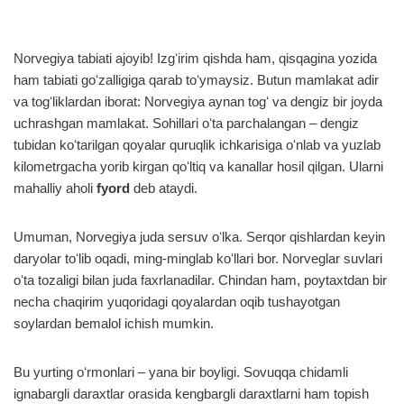
Norvegiya tabiati ajoyib! Izgʻirim qishda ham, qisqagina yozida
ham tabiati goʻzalligiga qarab toʻymaysiz. Butun mamlakat adir
va togʻliklardan iborat: Norvegiya aynan togʻ va dengiz bir joyda
uchrashgan mamlakat. Sohillari oʻta parchalangan – dengiz
tubidan koʻtarilgan qoyalar quruqlik ichkarisiga oʻnlab va yuzlab
kilometrgacha yorib kirgan qoʻltiq va kanallar hosil qilgan. Ularni
mahalliy aholi
fyord
deb ataydi.
Umuman, Norvegiya juda sersuv oʻlka. Serqor qishlardan keyin
daryolar toʻlib oqadi, ming-minglab koʻllari bor. Norveglar suvlari
oʻta tozaligi bilan juda faxrlanadilar. Chindan ham, poytaxtdan bir
necha chaqirim yuqoridagi qoyalardan oqib tushayotgan
soylardan bemalol ichish mumkin.
Bu yurting oʻrmonlari – yana bir boyligi. Sovuqqa chidamli
ignabargli daraxtlar orasida kengbargli daraxtlarni ham topish