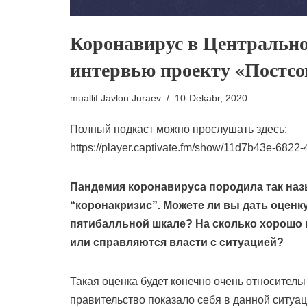
Коронавирус в Центрально
интервью проекту «Постсо
muallif
Javlon Juraev
10-Dekabr, 2020
Полный подкаст можно прослушать здесь:
https://player.captivate.fm/show/11d7b43e-682
Пандемия коронавируса породила так на
“коронакризис”. Можете ли вы дать оценк
пятибалльной шкале? На сколько хорошо 
или справляются власти с ситуацией?
Такая оценка будет конечно очень относитель
правительство показало себя в данной ситу