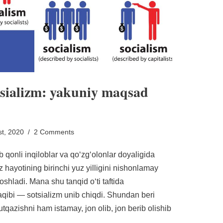
tsializm: yakuniy maqsad
t, 2020
2 Comments
 qonli inqiloblar va qoʻzgʻolonlar doyaligida
 hayotining birinchi yuz yilligini nishonlamay
oshladi. Mana shu tanqid oʻti taftida
aqibi — sotsializm unib chiqdi. Shundan beri
utqazishni ham istamay, jon olib, jon berib olishib