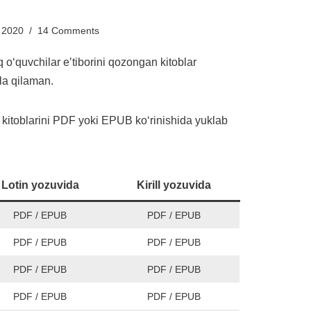
i
 2020
14 Comments
oʻquvchilar eʼtiborini qozongan kitoblar
ola qilaman.
m kitoblarini PDF yoki EPUB koʻrinishida yuklab
Lotin yozuvida
Kirill yozuvida
PDF
/
EPUB
PDF
/
EPUB
PDF
/
EPUB
PDF
/
EPUB
PDF
/
EPUB
PDF
/
EPUB
PDF
/
EPUB
PDF
/
EPUB