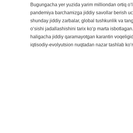
Bugungacha yer yuzida yarim milliondan ortiq oʻ
pandemiya barchamizga jiddiy savollar berish u
shunday jiddiy zarbalar, global tushkunlik va tan
oʻsishi jadallashishini tarix koʻp marta isbotlaga
haligacha jiddiy qaramayotgan karantin voqeligid
iqtisodiy-evolyutsion nuqtadan nazar tashlab koʻ