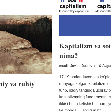
Kapitalizm va so
nima?
muallif
Javlon Juraev
10-Avgus
17-19-asrlar davomida koʻplab
niy va ruhiy
dunyoga kelgan kapitalizm oʻz
turib, jiddiy tanqidga uchray b
kapitalizmning fundamental r
ikkisi hech kelishishni ham, y
kelmoqda.…
Toʻliq matn