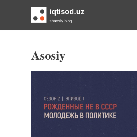
iqtisod.uz
Skip
shaxsiy blog
to
content
Asosiy