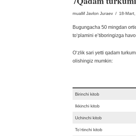
7Qadam turkum
muallif
Javlon Juraev
18-Mart,
Bugungacha 50 mingdan ortiq 
toʻplamini eʼtiboringizga hav
Oʻzlik sari yetti qadam turku
olishingiz mumkin:
Birinchi kitob
Ikkinchi kitob
Uchinchi kitob
To’rtinchi kitob