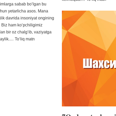
limlarga sabab boʻlgan bu
chun yetarlicha asos. Mana
glik davrida insoniyat ongining
n. Biz ham koʻpchiligimiz
an bir oz chalgʻib, vaziyatga
raylik.…
Toʻliq matn