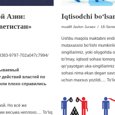
й Азии:
Iqtisodchi boʻl
ветистан»
muallif
Javlon Juraev
18-Senta
Ushbu maqola maktabni endig
mutaxassisi boʻlishi mumkinlig
singillarimiz, yoki oliygohda
2-4383-9797-702a047c7994/
toʻlmay, iqtisod sohasi tomong
qoʻyayotgan uka-singillarimi
зываемый
sohasi nima ekan degan savo
у действий властей по
uchun maxsus yozildi.…
Toʻl
или плохо справились
ной. Но всё же
ации весьма неплохо.…
Toʻliq