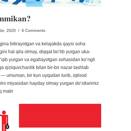
sammikan?
br, 2020
6 Comments
ina bitirayotgan va kelajakda qaysi soha
ini hal qila olmay, diqqat boʻlib yurgan uka-
 oʻqib yurgan va egallayotgan sohasidan koʻngli
a qiziquvchanlik bilan bir-bir nazar tashlab
z — umuman, bir kun uyqudan turib, iqtisod
lni miyasidan hayday olmay yurgan doʻstlarimiz
iq matn