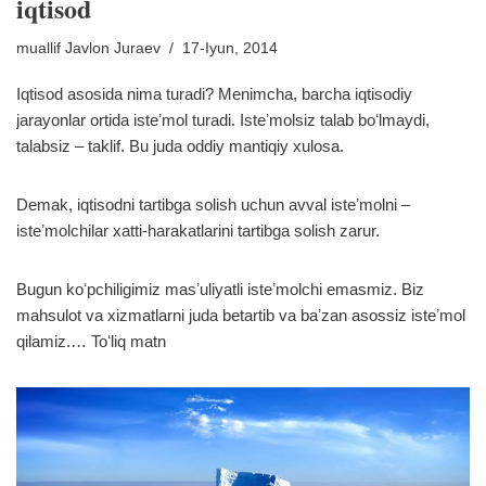
iqtisod
muallif
Javlon Juraev
17-Iyun, 2014
Iqtisod asosida nima turadi? Menimcha, barcha iqtisodiy
jarayonlar ortida isteʼmol turadi. Isteʼmolsiz talab boʻlmaydi,
talabsiz – taklif. Bu juda oddiy mantiqiy xulosa.
Demak, iqtisodni tartibga solish uchun avval isteʼmolni –
isteʼmolchilar xatti-harakatlarini tartibga solish zarur.
Bugun koʻpchiligimiz masʼuliyatli isteʼmolchi emasmiz. Biz
mahsulot va xizmatlarni juda betartib va baʼzan asossiz isteʼmol
qilamiz.…
Toʻliq matn