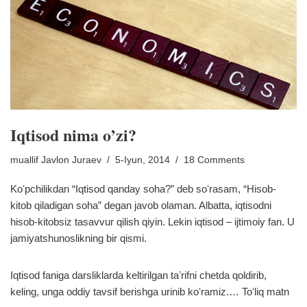
Iqtisod nima o’zi?
muallif
Javlon Juraev
5-Iyun, 2014
18 Comments
Koʻpchilikdan “Iqtisod qanday soha?” deb soʻrasam, “Hisob-
kitob qiladigan soha” degan javob olaman. Albatta, iqtisodni
hisob-kitobsiz tasavvur qilish qiyin. Lekin iqtisod – ijtimoiy fan. U
jamiyatshunoslikning bir qismi.
Iqtisod faniga darsliklarda keltirilgan taʼrifni chetda qoldirib,
keling, unga oddiy tavsif berishga urinib koʻramiz.…
Toʻliq matn