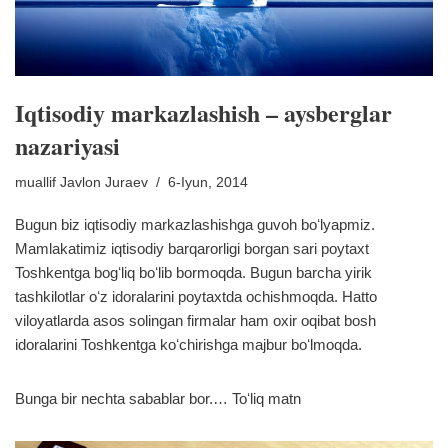
Iqtisodiy markazlashish – aysberglar
nazariyasi
muallif
Javlon Juraev
6-Iyun, 2014
Bugun biz iqtisodiy markazlashishga guvoh boʻlyapmiz.
Mamlakatimiz iqtisodiy barqarorligi borgan sari poytaxt
Toshkentga bogʻliq boʻlib bormoqda. Bugun barcha yirik
tashkilotlar oʻz idoralarini poytaxtda ochishmoqda. Hatto
viloyatlarda asos solingan firmalar ham oxir oqibat bosh
idoralarini Toshkentga koʻchirishga majbur boʻlmoqda.
Bunga bir nechta sabablar bor.…
Toʻliq matn