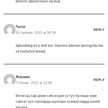
Birinchi iqtisod keyin siyosat
Turist
REPLY
20-Sentabr, 2022 at 08:39
Iqtisodning koʻp tarif bor. Hamma internet tarmogʻida har
xil ma’lumot beradi.
Жасмин
REPLY
7-Oktabr, 2022 at 23:56
Иктисод хар доим сиёсатдан устун булиши кере
сиёсат куп холларда шунчаки хужжатларда колиб
кетади