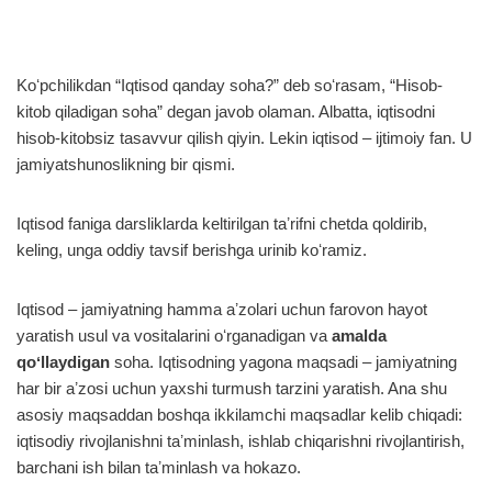
Koʻpchilikdan “Iqtisod qanday soha?” deb soʻrasam, “Hisob-
kitob qiladigan soha” degan javob olaman. Albatta, iqtisodni
hisob-kitobsiz tasavvur qilish qiyin. Lekin iqtisod – ijtimoiy fan. U
jamiyatshunoslikning bir qismi.
Iqtisod faniga darsliklarda keltirilgan taʼrifni chetda qoldirib,
keling, unga oddiy tavsif berishga urinib koʻramiz.
Iqtisod – jamiyatning hamma aʼzolari uchun farovon hayot
yaratish usul va vositalarini oʻrganadigan va
amalda
qoʻllaydigan
soha. Iqtisodning yagona maqsadi – jamiyatning
har bir aʼzosi uchun yaxshi turmush tarzini yaratish. Ana shu
asosiy maqsaddan boshqa ikkilamchi maqsadlar kelib chiqadi:
iqtisodiy rivojlanishni taʼminlash, ishlab chiqarishni rivojlantirish,
barchani ish bilan taʼminlash va hokazo.