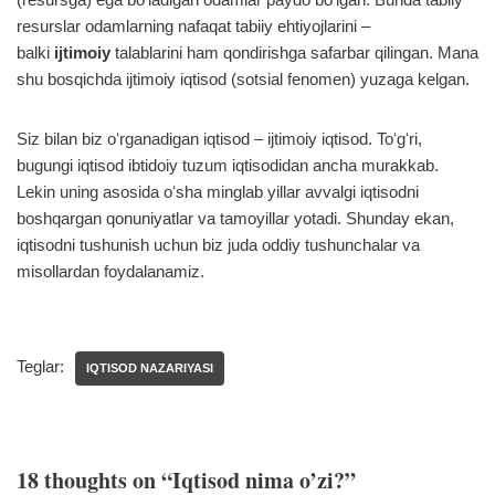
resurslar odamlarning nafaqat tabiiy ehtiyojlarini –
balki
ijtimoiy
talablarini ham qondirishga safarbar qilingan. Mana
shu bosqichda ijtimoiy iqtisod (sotsial fenomen) yuzaga kelgan.
Siz bilan biz oʻrganadigan iqtisod – ijtimoiy iqtisod. Toʻgʻri,
bugungi iqtisod ibtidoiy tuzum iqtisodidan ancha murakkab.
Lekin uning asosida oʻsha minglab yillar avvalgi iqtisodni
boshqargan qonuniyatlar va tamoyillar yotadi. Shunday ekan,
iqtisodni tushunish uchun biz juda oddiy tushunchalar va
misollardan foydalanamiz.
Teglar:
IQTISOD NAZARIYASI
18 thoughts on “Iqtisod nima o’zi?”