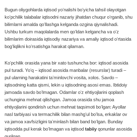
Bugun oliygohlarda iqtisod yoʻnalishi boʻyicha tahsil olayotgan
koʻpchilik talabalar iqtisodni nazariy jihatdan chuqur oʻrganib, shu
bilimlarni amalda qoʻllashga kelganda ozgina qiynalishadi.
Ushbu turkum maqolalarda men qoʻldan kelgancha va oʻz
bilimlarim doirasida iqtisodiy nazariya va amaliy iqtisod oʻrtasida
bogʻliqlikni koʻrsatishga harakat qilaman.
Koʻpchilik orasida yana bir xato tushuncha bor: iqtisod asosida
pul turadi. Yoʻq – iqtisod asosida manbalar (resurslar) turadi –
pul ularning harakatini taʼminlovchi vosita, xolos. Savdo –
iqtisodning katta qismi, lekin u iqtisodning asosi emas. Ibtidoiy
jamoada savdo boʻlmagan. Odamlar oʻz ehtiyojlarini qoplash
uchungina mehnat qilishgan. Jamoa orasida shu jamoa
ehtiyojlarini qondirish uchun mehnat taqsimoti boʻlgan: Ayollar
nasl tarbiyasi va termachilik bilan mashgʻul boʻlsa, erkaklar ov
va jamoa xavfsizligini taʼminlash bilan band boʻlgan. Bunday
iqtisodda pul kerak boʻlmagan va iqtisod
tabiiy
qonunlar asosida
qurilgan.