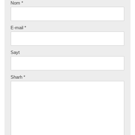
Nom
*
E-mail
*
Sayt
Sharh
*