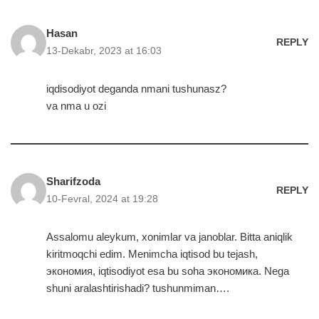
Hasan
REPLY
13-Dekabr, 2023 at 16:03
iqdisodiyot deganda nmani tushunasz?
va nma u ozi
Sharifzoda
REPLY
10-Fevral, 2024 at 19:28
Assalomu aleykum, xonimlar va janoblar. Bitta aniqlik
kiritmoqchi edim. Menimcha iqtisod bu tejash,
экономия, iqtisodiyot esa bu soha экономика. Nega
shuni aralashtirishadi? tushunmiman….