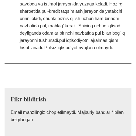
savdoda va istimol jarayonida yuzaga keladi. Hozirgi
sharoetida pul-kredit taqsimlash jarayonida yetakchi
urinni oladi, chunki biznis qilish uchun ham birinchi
navbatida pul, mablag’ kerak. Shining uchun iqtisod
deyilganda odamlar birinchi navbatida pul bilan bog’liq
jarayonni tushunadi.pul iqtisodiyotni ajralmas qismi
hisoblanadi. Pulsiz iqtisodiyot rivojlana olmaydi.
Fikr bildirish
Email manzilingiz chop etilmaydi.
Majburiy bandlar
*
bilan
belgilangan