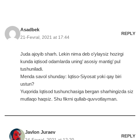
Asadbek
REPLY
21-Fevral, 2021 at 17:44
Juda ajoyib sharh. Lekin nima deb o’ylaysiz hozirgi
kunda iqtisod odamlarda uning’ asosiy mantig’ pul
tushuniladi.
Menda savol shunday: Iqtiso-Siyosat yoki qay biri
ustun?
Yuqorida Iqtisod tushunchasiga bergan sharhingizda siz
mutlaqo haqsiz. Shu fikrni qullab-quvvotlayman.
Javlon Juraev
REPLY
24-Fevral, 2021 at 12:20