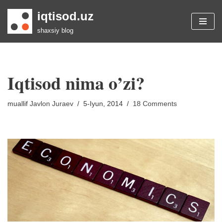
iqtisod.uz
Skip
shaxsiy blog
to
content
Iqtisod nima o’zi?
muallif
Javlon Juraev
5-Iyun, 2014
18 Comments