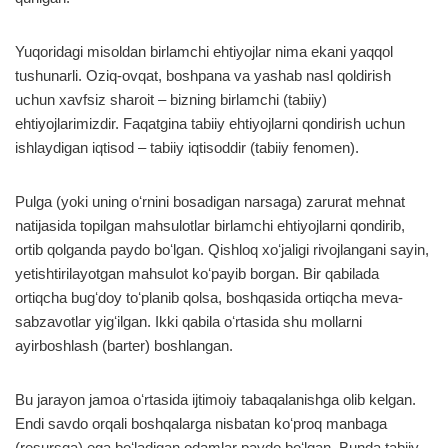
Yuqoridagi misoldan birlamchi ehtiyojlar nima ekani yaqqol
tushunarli. Oziq-ovqat, boshpana va yashab nasl qoldirish
uchun xavfsiz sharoit – bizning birlamchi (tabiiy)
ehtiyojlarimizdir. Faqatgina tabiiy ehtiyojlarni qondirish uchun
ishlaydigan iqtisod – tabiiy iqtisoddir (tabiiy fenomen).
Pulga (yoki uning oʻrnini bosadigan narsaga) zarurat mehnat
natijasida topilgan mahsulotlar birlamchi ehtiyojlarni qondirib,
ortib qolganda paydo boʻlgan. Qishloq xoʻjaligi rivojlangani sayin,
yetishtirilayotgan mahsulot koʻpayib borgan. Bir qabilada
ortiqcha bugʻdoy toʻplanib qolsa, boshqasida ortiqcha meva-
sabzavotlar yigʻilgan. Ikki qabila oʻrtasida shu mollarni
ayirboshlash (barter) boshlangan.
Bu jarayon jamoa oʻrtasida ijtimoiy tabaqalanishga olib kelgan.
Endi savdo orqali boshqalarga nisbatan koʻproq manbaga
(resursga) ega boʻladigan odamlar paydo boʻlgan. Bunda tabiiy