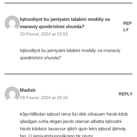
Iqtisodiyot bu jamiyatni talabini moddiy va
REP
manaviy qondirishmi shunda?
LY
20-Fevral, 2024 at 23:53
Iqtisodiyot bu jamiyatni talabini moddiy va manaviy
qondirishmi shunda?
Madish
REPLY
29-Fevral, 2024 at 20:15
kõpchillikdan iqtisod nima õzi deb sõrasam hisob kitob
qiladigan soha degan javob olaman albatta iqtisodni
hisob kitobsiz tasavvur qilish qiyin lekn iqtisod ijtimoiy
fan. U jamiyatshunoslikning bir qismi.