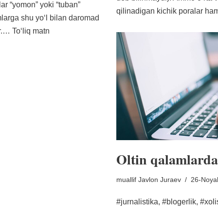
ar “yomon” yoki “tuban”
qilinadigan kichik poralar h
mlarga shu yoʻl bilan daromad
ar.…
Toʻliq matn
Oltin qalamlard
muallif
Javlon Juraev
26-Noya
#jurnalistika, #blogerlik, #xol