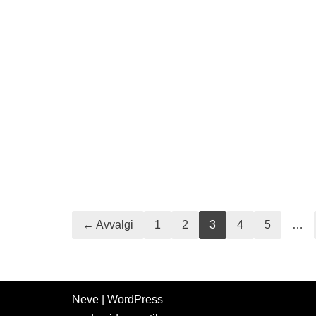
← Avvalgi
1
2
3
4
5
…
Neve
|
WordPress