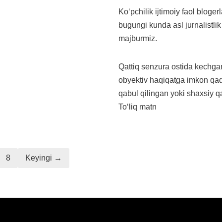
Koʻpchilik ijtimoiy faol bloger
bugungi kunda asl jurnalistlik
majburmiz.
Qattiq senzura ostida kechgan
obyektiv haqiqatga imkon qa
qabul qilingan yoki shaxsiy q
Toʻliq matn
8
Keyingi →