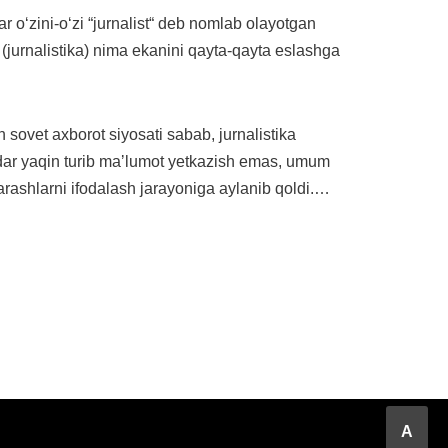
lar oʻzini-oʻzi “jurnalist“ deb nomlab olayotgan
 (jurnalistika) nima ekanini qayta-qayta eslashga
 sovet axborot siyosati sabab, jurnalistika
dar yaqin turib maʼlumot yetkazish emas, umum
arashlarni ifodalash jarayoniga aylanib qoldi.…
A