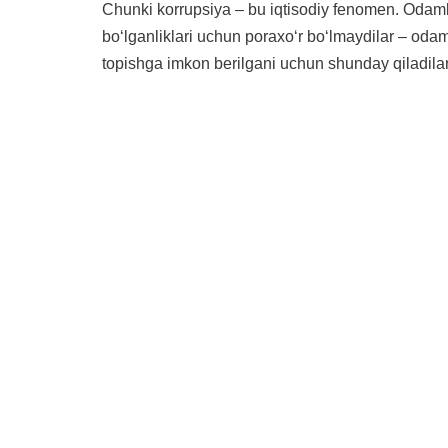
Chunki korrupsiya – bu iqtisodiy fenomen. Odaml
boʻlganliklari uchun poraxoʻr boʻlmaydilar – oda
topishga imkon berilgani uchun shunday qiladil