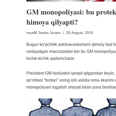
GM monopoliyasi: bu protek
himoya qilyapti?
muallif
Javlon Juraev
20-Avgust, 2019
Bugun koʻpchilik avtohavaskorlarni ijtimoiy faol boʻ
undayotgan mavzulardan biri bu GM monopoliyasi
kichik-kichik qadamchalar.
Prezident GM faoliyatini tanqid qilganidan keyin
qoʻmitasi “birdan” uning ishi aslida nima ekanini 
monopoliyani tugatish shijoati bilan yona boshl