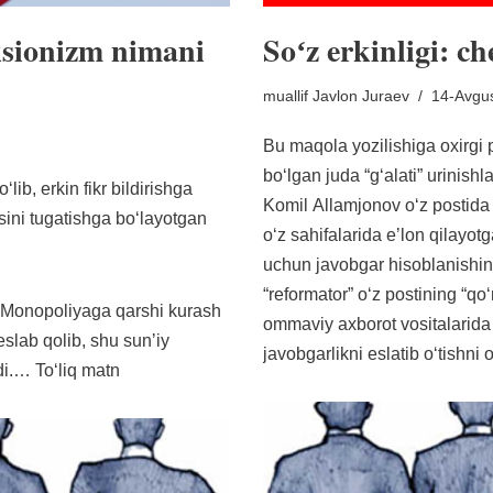
sionizm nimani
Soʻz erkinligi: c
muallif
Javlon Juraev
14-Avgus
Bu maqola yozilishiga oxirgi 
boʻlgan juda “gʻalati” urinish
lib, erkin fikr bildirishga
Komil Allamjonov oʻz
postida
ni tugatishga boʻlayotgan
oʻz sahifalarida eʼlon qilayot
uchun javobgar hisoblanishini
“reformator” oʻz postining “qo
, Monopoliyaga qarshi kurash
ommaviy axborot vositalarida
eslab qolib, shu sunʼiy
javobgarlikni eslatib oʻtishni 
adi.…
Toʻliq matn