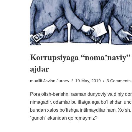
Korrupsiyaga “nomaʼnaviy” 
ajdar
muallif
Javlon Juraev
19-May, 2019
3 Comments
Pora olish-berishni rasman dunyoviy va diniy qo
nimagadir, odamlar bu illatga ega boʻlishdan unc
bundan xalos boʻlishga intilmaydilar ham. Xoʻsh, 
“gunoh” ekanidan qoʻrqmaymiz?