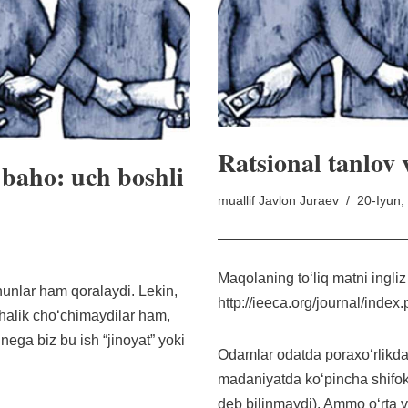
Ratsional tanlov
baho: uch boshli
muallif
Javlon Juraev
20-Iyun,
Maqolaning toʻliq matni ingliz
nunlar ham qoralaydi. Lekin,
http://ieeca.org/journal/inde
halik choʻchimaydilar ham,
nega biz bu ish “jinoyat” yoki
Odamlar odatda poraxo‘rlikda k
madaniyatda ko‘pincha shifoko
deb bilinmaydi). Ammo o‘rta v