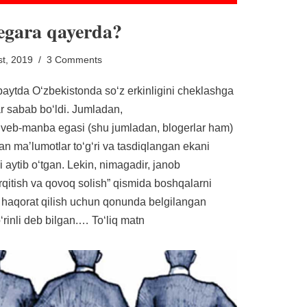
hegara qayerda?
t, 2019
3 Comments
paytda Oʻzbekistonda soʻz erkinligini cheklashga
lar sabab boʻldi. Jumladan,
veb-manba egasi (shu jumladan, blogerlar ham)
gan maʼlumotlar toʻgʻri va tasdiqlangan ekani
 aytib oʻtgan. Lekin, nimagadir, janob
ʻrqitish va qovoq solish” qismida boshqalarni
 haqorat qilish uchun qonunda belgilangan
oʻrinli deb bilgan.…
Toʻliq matn