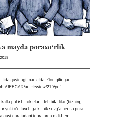
 va mayda poraxo‘rlik
 2019
 tilida quyidagi manzilda eʼlon qilingan:
x.php/JEECAR/article/view/219/pdf
atta pul ishtirok etadi deb biladilar (bizning
r yoki o‘qituvchiga kichik sovg‘a berish pora
a quyi darajadagi idoralarda oldi-berdi