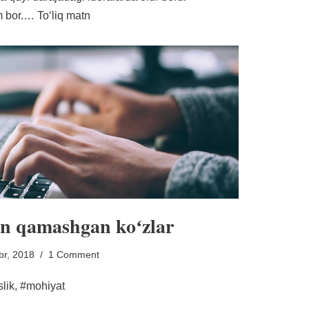
am bor.…
Toʻliq matn
an qamashgan koʻzlar
br, 2018
1 Comment
islik, #mohiyat