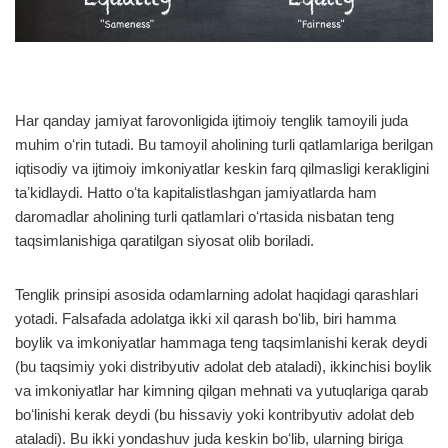
Har qanday jamiyat farovonligida ijtimoiy tenglik tamoyili juda
muhim oʻrin tutadi. Bu tamoyil aholining turli qatlamlariga berilgan
iqtisodiy va ijtimoiy imkoniyatlar keskin farq qilmasligi kerakligini
taʼkidlaydi. Hatto oʻta kapitalistlashgan jamiyatlarda ham
daromadlar aholining turli qatlamlari oʻrtasida nisbatan teng
taqsimlanishiga qaratilgan siyosat olib boriladi.
Tenglik prinsipi asosida odamlarning adolat haqidagi qarashlari
yotadi. Falsafada adolatga ikki xil qarash boʻlib, biri hamma
boylik va imkoniyatlar hammaga teng taqsimlanishi kerak deydi
(bu taqsimiy yoki distribyutiv adolat deb ataladi), ikkinchisi boylik
va imkoniyatlar har kimning qilgan mehnati va yutuqlariga qarab
boʻlinishi kerak deydi (bu hissaviy yoki kontribyutiv adolat deb
ataladi). Bu ikki yondashuv juda keskin boʻlib, ularning biriga