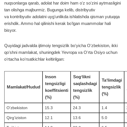
nuqsonlarga qarab, adolat har doim ham oʻz soʻzini aytmasligini
tan olishga majburmiz. Bugunga kelib, distribyutiv
va kontribyutiv adolatni uygʻunlikda ishlatishda qisman yutuqqa
erishdik. Ammo hal qilinishi kerak boʻlgan muammolar hali
bisyor.
Quyidagi jadvalda ijtimoiy tengsizlik boʻyicha Oʻzbekiston, ikki
qoʻshni mamlakat, shuningdek Yevropa va Oʻrta Osiyo uchun
oʻrtacha koʻrsatkichlar keltirilgan:
Inson
Sogʻlikni
Taʼlimdagi
tengsizligi
saqlashdagi
Mamlakat/Hudud
tengsizlik
koeffitsienti
tengsizlik
(%)
(%)
(%)
Oʻzbekiston
15.3
24.3
1.4
Qirgʻiziston
12.1
13.6
5.0