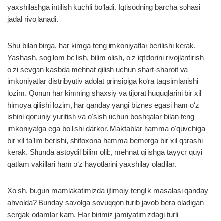
yaxshilashga intilish kuchli boʻladi. Iqtisodning barcha sohasi
jadal rivojlanadi.
Shu bilan birga, har kimga teng imkoniyatlar berilishi kerak.
Yashash, sogʻlom boʻlish, bilim olish, oʻz iqtidorini rivojlantirish
oʻzi sevgan kasbda mehnat qilish uchun shart-sharoit va
imkoniyatlar distribyutiv adolat prinsipiga koʻra taqsimlanishi
lozim. Qonun har kimning shaxsiy va tijorat huquqlarini bir xil
himoya qilishi lozim, har qanday yangi biznes egasi ham oʻz
ishini qonuniy yuritish va oʻsish uchun boshqalar bilan teng
imkoniyatga ega boʻlishi darkor. Maktablar hamma oʻquvchiga
bir xil taʼlim berishi, shifoxona hamma bemorga bir xil qarashi
kerak. Shunda astoydil bilim olib, mehnat qilishga tayyor quyi
qatlam vakillari ham oʻz hayotlarini yaxshilay oladilar.
Xoʻsh, bugun mamlakatimizda ijtimoiy tenglik masalasi qanday
ahvolda? Bunday savolga sovuqqon turib javob bera oladigan
sergak odamlar kam. Har birimiz jamiyatimizdagi turli