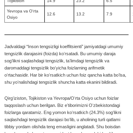
Tojikiston
14.9
23.2
6.5
Yevropa va Oʻrta
12.6
13.2
7.9
Osiyo
Jadvaldagi “Inson tengsizligi koeffitsienti” jamiyatdagi umumiy
tengsizlik darajasini (foizda) koʻrsatadi. Bu umumiy daraja
sogʻlikni saqlashdagi tengsizlik, taʼlimdagi tengsizlik va
daromaddagi tengsizlik boʻyicha foizlarning arifmetik
oʻrtachasidir. Har bir koʻrsatkich uchun foiz qancha katta boʻlsa,
shu yoʻnalishdagi tengsizlik shuncha katta ekanini bildiradi.
Qirgʻiziston, Tojikiston va Yevropa/Oʻrta Osiyo uchun foizlar
taqqoslash uchun berilgan. Biz eʼtiborimizni Oʻzbekistondagi
foizlarga qaratamiz. Eng yomon koʻrsatkich (24.3%) sogʻlikni
saqlashdagi tengsizlik darajasi boʻlib, u aholining turli qatlami
tibbiy yordam olishda teng emasligini anglatadi. Shu boisdan