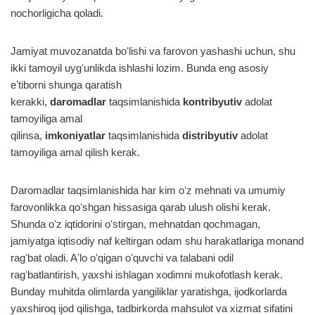
nochorligicha qoladi.
Jamiyat muvozanatda boʻlishi va farovon yashashi uchun, shu
ikki tamoyil uygʻunlikda ishlashi lozim. Bunda eng asosiy
eʼtiborni shunga qaratish
kerakki,
daromadlar
taqsimlanishida
kontribyutiv
adolat
tamoyiliga amal
qilinsa,
imkoniyatlar
taqsimlanishida
distribyutiv
adolat
tamoyiliga amal qilish kerak.
Daromadlar taqsimlanishida har kim oʻz mehnati va umumiy
farovonlikka qoʻshgan hissasiga qarab ulush olishi kerak.
Shunda oʻz iqtidorini oʻstirgan, mehnatdan qochmagan,
jamiyatga iqtisodiy naf keltirgan odam shu harakatlariga monand
ragʻbat oladi. Aʼlo oʻqigan oʻquvchi va talabani odil
ragʻbatlantirish, yaxshi ishlagan xodimni mukofotlash kerak.
Bunday muhitda olimlarda yangiliklar yaratishga, ijodkorlarda
yaxshiroq ijod qilishga, tadbirkorda mahsulot va xizmat sifatini