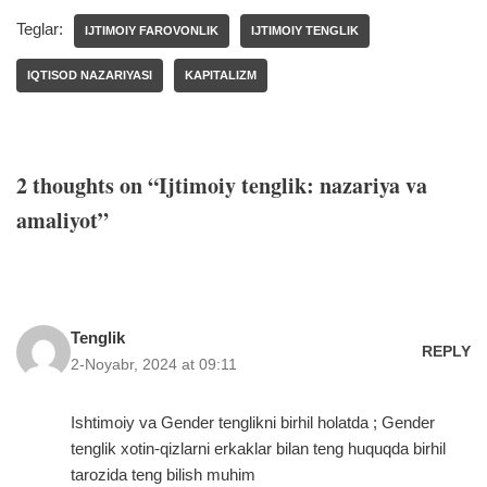
Teglar:
IJTIMOIY FAROVONLIK
IJTIMOIY TENGLIK
IQTISOD NAZARIYASI
KAPITALIZM
2 thoughts on “Ijtimoiy tenglik: nazariya va
amaliyot”
Tenglik
REPLY
2-Noyabr, 2024 at 09:11
Ishtimoiy va Gender tenglikni birhil holatda ; Gender
tenglik xotin-qizlarni erkaklar bilan teng huquqda birhil
tarozida teng bilish muhim