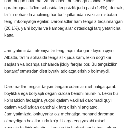
ham bugun hukumat va prezident bu sohaga alohida eʼtibor
qaratmoqda. Taʼlim sohasida tengsizlik juda past (1.4%): demak,
taʼlim sohasida aholining har turli qatlamidan vakillar nisbatan
teng imkoniyatga egalar. Daromadlar ham tengsiz taqsimlangan
(20.1%), yaʼni boylar va kambagʻallar oʻrtasidagi farq yetarlicha
katta.
Jamiyatimizda imkoniyatlar teng taqsimlangan deyish qiyin.
Albatta, taʼlim sohasida tengsizlik juda kam, lekin sogʻlikni
saqlash va boshqa sohalarda jiddiy farqlar bor. Bu tengsizlikni
bartaraf etmasdan distribyutiv adolatga erishib boʻlmaydi.
Daromadlar tengsiz taqsimlangani odamlar mehnatiga qarab
boylikka ega boʻlyapti degan xulosa berishi mumkin. Lekin bu
koʻrsatkich faqatgina yuqori qatlam vakillari daromadi quyi
qatlam vakillaridan qanchalik farq qilishini anglatadi.
Jamiyatimizda jonkuyarlar oʻz mehnatiga monand daromad
olmaydigan holatlar juda koʻp. Ularga eng yaxshi misol –
xususiy tadbirkorlardir. Ularga erkin faoliyat yuritishga imkon