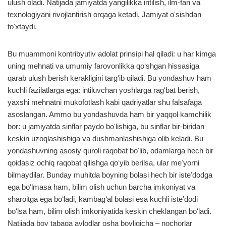
ulush oladi. Natijada jamiyatda yangilikka intilish, ilm-fan va
texnologiyani rivojlantirish orqaga ketadi. Jamiyat oʻsishdan
toʻxtaydi.
Bu muammoni kontribyutiv adolat prinsipi hal qiladi: u har kimga
uning mehnati va umumiy farovonlikka qoʻshgan hissasiga
qarab ulush berish kerakligini targʻib qiladi. Bu yondashuv ham
kuchli fazilatlarga ega: intiluvchan yoshlarga ragʻbat berish,
yaxshi mehnatni mukofotlash kabi qadriyatlar shu falsafaga
asoslangan. Ammo bu yondashuvda ham bir yaqqol kamchilik
bor: u jamiyatda sinflar paydo boʻlishiga, bu sinflar bir-biridan
keskin uzoqlashishiga va dushmanlashishiga olib keladi. Bu
yondashuvning asosiy quroli raqobat boʻlib, odamlarga hech bir
qoidasiz ochiq raqobat qilishga qoʻyib berilsa, ular meʼyorni
bilmaydilar. Bunday muhitda boyning bolasi hech bir isteʼdodga
ega boʻlmasa ham, bilim olish uchun barcha imkoniyat va
sharoitga ega boʻladi, kambagʻal bolasi esa kuchli isteʼdodi
boʻlsa ham, bilim olish imkoniyatida keskin cheklangan boʻladi.
Natijada boy tabaqa avlodlar osha boyligicha – nochorlar