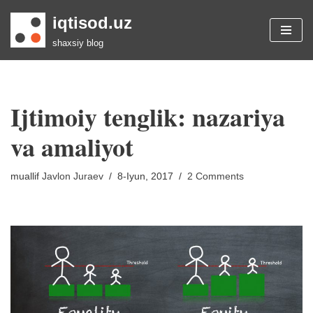
iqtisod.uz
Skip
shaxsiy blog
to
content
Ijtimoiy tenglik: nazariya
va amaliyot
muallif
Javlon Juraev
8-Iyun, 2017
2 Comments