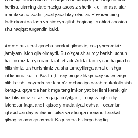
berilsa, ularning daromadiga asossiz sheriklik qilinmasa, ular
mamlakat iqtisodini jadal yaxshilay oladilar. Prezidentning
tadbirkorni qoʻllash va himoya qilish haqidagi talablari asosida
shu haqiqat turgandir, balki.
Ammo hukumat qancha harakat qilmasin, xalq yordamisiz
jamiyatni isloh qila olmaydi. Bu oʻzgarishlar roʻy berishi uchun
har birimizdan yordam talab etiladi. Adolat tamoyillari haqida biz
bilishimiz, tushunishimiz va shu tamoyillarga amal qilishga
intilishimiz lozim. Kuchli ijtimoiy tengsizlik qanday oqibatlarga
olib kelishi, qayerda har kim oʻz mehnatiga qarab mukofotlanishi
kerag-u, qayerda har kimga teng imkoniyat berilishi kerakligini
biz bilishimiz kerak. Rejaga qoʻyilgan ijtimoiy va iqtisodiy
islohotlar faqat aholi iqtisodiy madaniyati oshsa – odamlar
iqtisod qanday ishlashini bilsa va shunga monand harakat
qilsagina amalga oshadi. Koʻp narsa bizlarga bogʻliq.