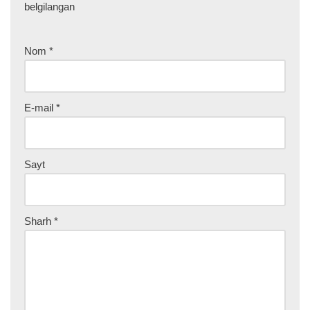
belgilangan
Nom
*
E-mail
*
Sayt
Sharh
*