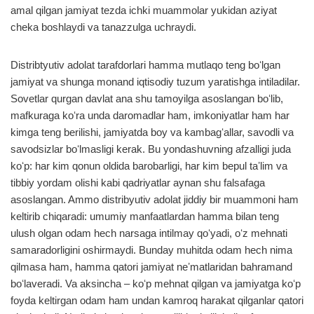
amal qilgan jamiyat tezda ichki muammolar yukidan aziyat
cheka boshlaydi va tanazzulga uchraydi.
Distribtyutiv adolat tarafdorlari hamma mutlaqo teng boʻlgan
jamiyat va shunga monand iqtisodiy tuzum yaratishga intiladilar.
Sovetlar qurgan davlat ana shu tamoyilga asoslangan boʻlib,
mafkuraga koʻra unda daromadlar ham, imkoniyatlar ham har
kimga teng berilishi, jamiyatda boy va kambagʻallar, savodli va
savodsizlar boʻlmasligi kerak. Bu yondashuvning afzalligi juda
koʻp: har kim qonun oldida barobarligi, har kim bepul taʼlim va
tibbiy yordam olishi kabi qadriyatlar aynan shu falsafaga
asoslangan. Ammo distribyutiv adolat jiddiy bir muammoni ham
keltirib chiqaradi: umumiy manfaatlardan hamma bilan teng
ulush olgan odam hech narsaga intilmay qoʻyadi, oʻz mehnati
samaradorligini oshirmaydi. Bunday muhitda odam hech nima
qilmasa ham, hamma qatori jamiyat neʼmatlaridan bahramand
boʻlaveradi. Va aksincha – koʻp mehnat qilgan va jamiyatga koʻp
foyda keltirgan odam ham undan kamroq harakat qilganlar qatori