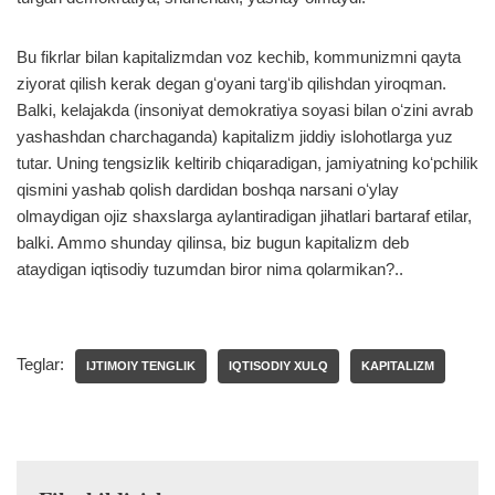
Bu fikrlar bilan kapitalizmdan voz kechib, kommunizmni qayta
ziyorat qilish kerak degan gʻoyani targʻib qilishdan yiroqman.
Balki, kelajakda (insoniyat demokratiya soyasi bilan oʻzini avrab
yashashdan charchaganda) kapitalizm jiddiy islohotlarga yuz
tutar. Uning tengsizlik keltirib chiqaradigan, jamiyatning koʻpchilik
qismini yashab qolish dardidan boshqa narsani oʻylay
olmaydigan ojiz shaxslarga aylantiradigan jihatlari bartaraf etilar,
balki. Ammo shunday qilinsa, biz bugun kapitalizm deb
ataydigan iqtisodiy tuzumdan biror nima qolarmikan?..
Teglar:
IJTIMOIY TENGLIK
IQTISODIY XULQ
KAPITALIZM