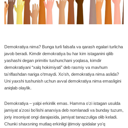
Demokratiya nima? Bunga turli falsafa va qarash egalari turlicha
javob beradi. Kimdir demokratiya bu har kim istaganini qilib
yashashi degan primitiv tushunchani yoqlasa, kimdir
demokratiyani “xalq hokimiyati” deb rasmiy va mavhum
taʼriflashdan nariga oʻtmaydi. Xoʻsh, demokratiya nima aslida?
Uni yaxshi tushunish uchun avval demokratiya nima emasligini
aniqlab olaylik.
Demokratiya – yalpi erkinlik emas. Hamma oʻzi istagan usulda
jamiyat aʼzosi boʻlishi anarxiya deb nomlanadi va bunday tuzum,
joriy insoniyat ongi darajasida, jamiyat tanazzuliga olib keladi.
Chunki shaxsning mutlaq erkinligi ijtimoiy qoidalar yoʻq