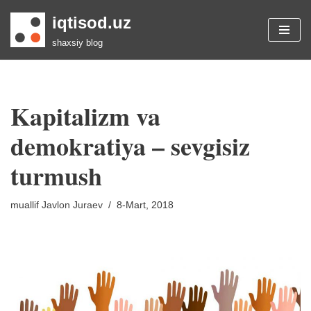
iqtisod.uz
Skip
shaxsiy blog
to
content
Kapitalizm va
demokratiya – sevgisiz
turmush
muallif
Javlon Juraev
8-Mart, 2018