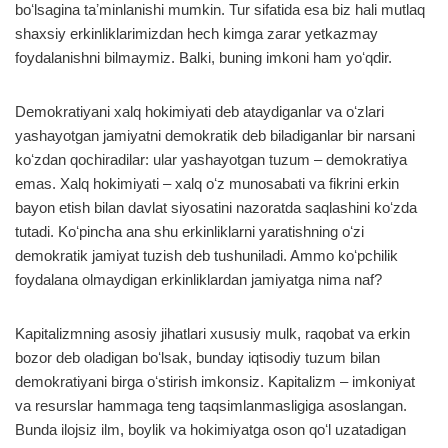
boʻlsagina taʼminlanishi mumkin. Tur sifatida esa biz hali mutlaq
shaxsiy erkinliklarimizdan hech kimga zarar yetkazmay
foydalanishni bilmaymiz. Balki, buning imkoni ham yoʻqdir.
Demokratiyani xalq hokimiyati deb ataydiganlar va oʻzlari
yashayotgan jamiyatni demokratik deb biladiganlar bir narsani
koʻzdan qochiradilar: ular yashayotgan tuzum – demokratiya
emas. Xalq hokimiyati – xalq oʻz munosabati va fikrini erkin
bayon etish bilan davlat siyosatini nazoratda saqlashini koʻzda
tutadi. Koʻpincha ana shu erkinliklarni yaratishning oʻzi
demokratik jamiyat tuzish deb tushuniladi. Ammo koʻpchilik
foydalana olmaydigan erkinliklardan jamiyatga nima naf?
Kapitalizmning asosiy jihatlari xususiy mulk, raqobat va erkin
bozor deb oladigan boʻlsak, bunday iqtisodiy tuzum bilan
demokratiyani birga oʻstirish imkonsiz. Kapitalizm – imkoniyat
va resurslar hammaga teng taqsimlanmasligiga asoslangan.
Bunda ilojsiz ilm, boylik va hokimiyatga oson qoʻl uzatadigan