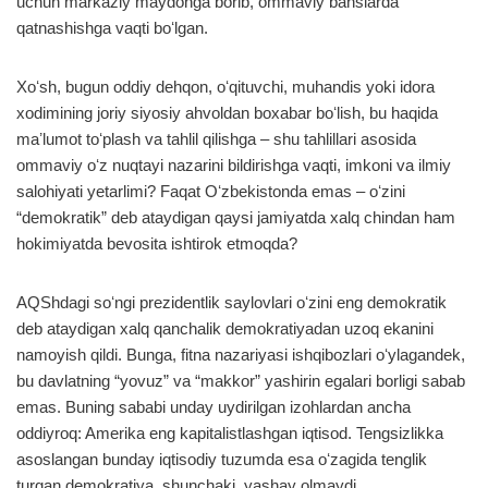
uchun markaziy maydonga borib, ommaviy bahslarda
qatnashishga vaqti boʻlgan.
Xoʻsh, bugun oddiy dehqon, oʻqituvchi, muhandis yoki idora
xodimining joriy siyosiy ahvoldan boxabar boʻlish, bu haqida
maʼlumot toʻplash va tahlil qilishga – shu tahlillari asosida
ommaviy oʻz nuqtayi nazarini bildirishga vaqti, imkoni va ilmiy
salohiyati yetarlimi? Faqat Oʻzbekistonda emas – oʻzini
“demokratik” deb ataydigan qaysi jamiyatda xalq chindan ham
hokimiyatda bevosita ishtirok etmoqda?
AQShdagi soʻngi prezidentlik saylovlari oʻzini eng demokratik
deb ataydigan xalq qanchalik demokratiyadan uzoq ekanini
namoyish qildi. Bunga, fitna nazariyasi ishqibozlari oʻylagandek,
bu davlatning “yovuz” va “makkor” yashirin egalari borligi sabab
emas. Buning sababi unday uydirilgan izohlardan ancha
oddiyroq: Amerika eng kapitalistlashgan iqtisod. Tengsizlikka
asoslangan bunday iqtisodiy tuzumda esa oʻzagida tenglik
turgan demokratiya, shunchaki, yashay olmaydi.