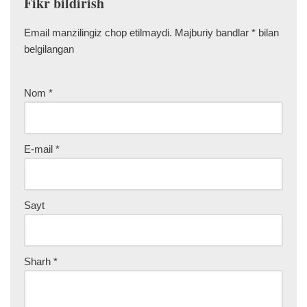
Fikr bildirish
Email manzilingiz chop etilmaydi.
Majburiy bandlar
*
bilan
belgilangan
Nom
*
E-mail
*
Sayt
Sharh
*