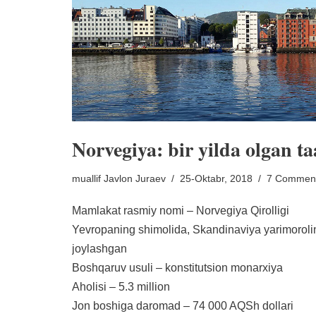
Norvegiya: bir yilda olgan t
muallif
Javlon Juraev
25-Oktabr, 2018
7 Commen
Mamlakat rasmiy nomi – Norvegiya Qirolligi
Yevropaning shimolida, Skandinaviya yarimorolin
joylashgan
Boshqaruv usuli – konstitutsion monarxiya
Aholisi – 5.3 million
Jon boshiga daromad – 74 000 AQSh dollari