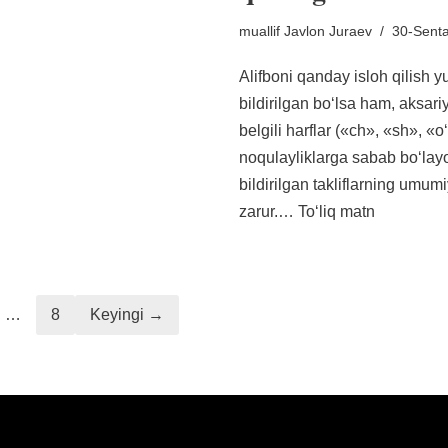
muallif
Javlon Juraev
30-Senta
Alifboni qanday isloh qilish yuz
bildirilgan boʻlsa ham, aksari
belgili harflar («ch», «sh», 
noqulayliklarga sabab boʻlay
bildirilgan takliflarning umumiy
zarur.…
Toʻliq matn
…
8
Keyingi →