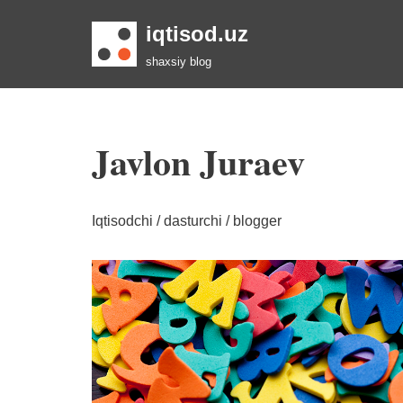
iqtisod.uz
Skip
shaxsiy blog
to
content
Javlon Juraev
Iqtisodchi / dasturchi / blogger