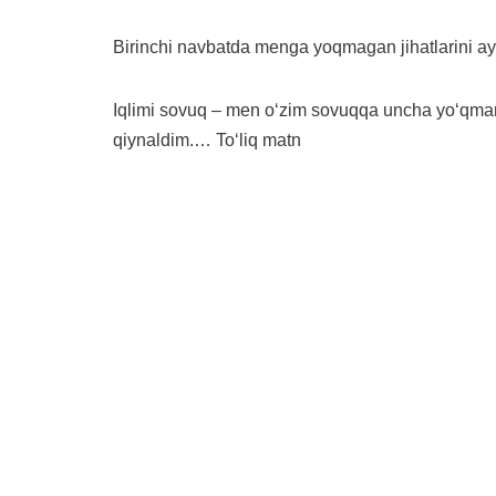
Birinchi navbatda menga yoqmagan jihatlarini ay
Iqlimi sovuq – men oʻzim sovuqqa uncha yoʻqma
qiynaldim.…
Toʻliq matn