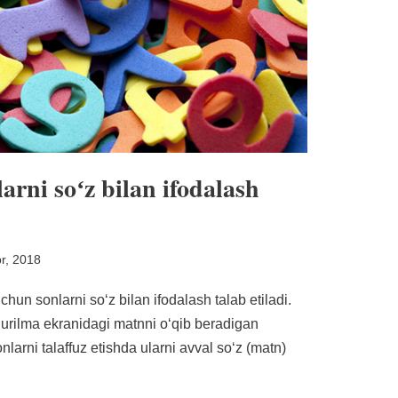
larni soʻz bilan ifodalash
r, 2018
hun sonlarni soʻz bilan ifodalash talab etiladi.
qurilma ekranidagi matnni oʻqib beradigan
larni talaffuz etishda ularni avval soʻz (matn)