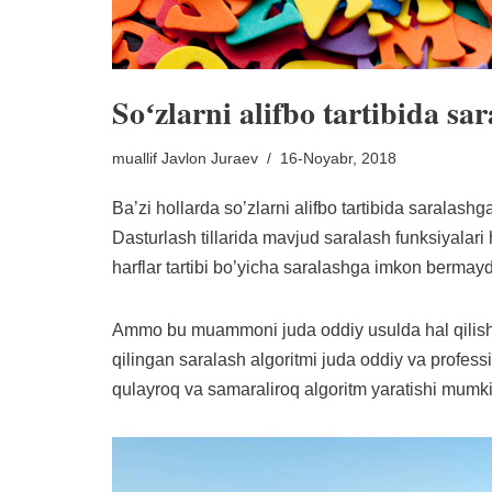
Soʻzlarni alifbo tartibida sa
muallif
Javlon Juraev
16-Noyabr, 2018
Ba’zi hollarda so’zlarni alifbo tartibida saralashg
Dasturlash tillarida mavjud saralash funksiyalari 
harflar tartibi bo’yicha saralashga imkon bermayd
Ammo bu muammoni juda oddiy usulda hal qilish 
qilingan saralash algoritmi juda oddiy va profes
qulayroq va samaraliroq algoritm yaratishi mum