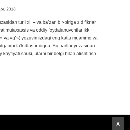
br, 2018
asidan turli xil – va baʼzan bir-biriga zid fikrlar
yat mutaxassis va oddiy foydalanuvchilar ikki
«oʻ» va «gʻ») yozuvimizdagi eng katta muammo va
otganini taʼkidlashmoqda. Bu harflar yuzasidan
 kayfiyati shuki, ularni bir belgi bilan alishtirish
A