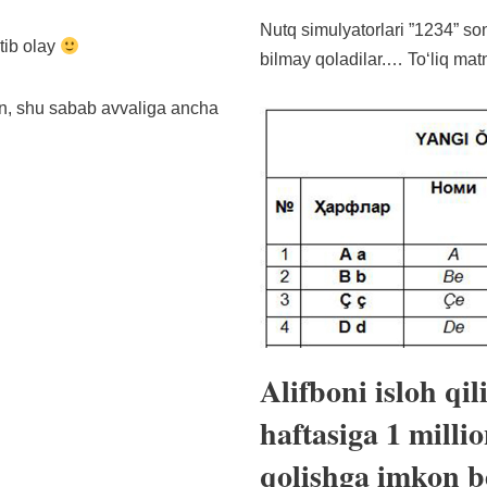
Nutq simulyatorlari ”1234” son
tib olay
bilmay qoladilar.…
Toʻliq mat
n, shu sabab avvaliga ancha
Alifboni isloh qi
haftasiga 1 milli
qolishga imkon b