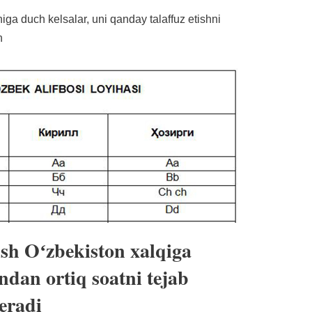
iga duch kelsalar, uni qanday talaffuz etishni
n
lish Oʻzbekiston xalqiga
ondan ortiq soatni tejab
eradi