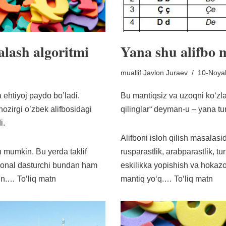
ralash algoritmi
Yana shu alifbo 
muallif
Javlon Juraev
10-Noya
a ehtiyoj paydo bo’ladi.
Bu mantiqsiz va uzoqni koʻzla
hozirgi o’zbek alifbosidagi
qilinglar“ deyman-u – yana tur
i.
Alifboni isloh qilish masalasi
mumkin. Bu yerda taklif
rusparastlik, arabparastlik, t
sional dasturchi bundan ham
eskilikka yopishish va hokazo.
kin.…
Toʻliq matn
mantiq yoʻq.…
Toʻliq matn