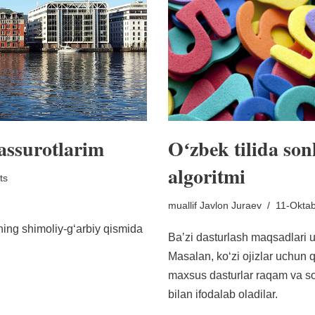
aassurotlarim
Oʻzbek tilida son
algoritmi
ts
muallif
Javlon Juraev
11-Oktab
ing shimoliy-gʻarbiy qismida
Baʼzi dasturlash maqsadlari uc
Masalan, koʻzi ojizlar uchun 
maxsus dasturlar raqam va son
bilan ifodalab oladilar.