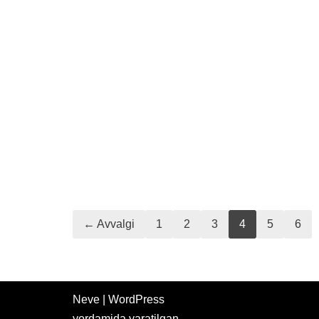
← Avvalgi
1
2
3
4
5
6
Neve
|
WordPress
yordamida yaratilgan.