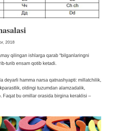
masalasi
br, 2018
may qilingan ishlarga qarab “bilganlaringni
ib-turib ensam qotib ketadi.
da deyarli hamma narsa qatnashyapti: millatchilik,
urkparastlik, oldingi tuzumdan alamzadalik,
 Faqat bu omillar orasida birgina keraklisi –