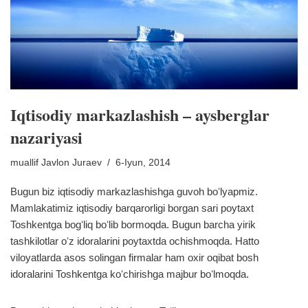
Iqtisodiy markazlashish – aysberglar
nazariyasi
muallif
Javlon Juraev
6-Iyun, 2014
Bugun biz iqtisodiy markazlashishga guvoh boʻlyapmiz.
Mamlakatimiz iqtisodiy barqarorligi borgan sari poytaxt
Toshkentga bogʻliq boʻlib bormoqda. Bugun barcha yirik
tashkilotlar oʻz idoralarini poytaxtda ochishmoqda. Hatto
viloyatlarda asos solingan firmalar ham oxir oqibat bosh
idoralarini Toshkentga koʻchirishga majbur boʻlmoqda.