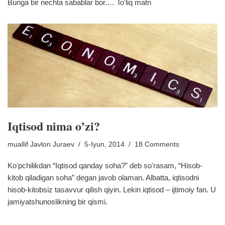
Bunga bir nechta sabablar bor.…
Toʻliq matn
Iqtisod nima o’zi?
muallif
Javlon Juraev
5-Iyun, 2014
18 Comments
Koʻpchilikdan “Iqtisod qanday soha?” deb soʻrasam, “Hisob-
kitob qiladigan soha” degan javob olaman. Albatta, iqtisodni
hisob-kitobsiz tasavvur qilish qiyin. Lekin iqtisod – ijtimoiy fan. U
jamiyatshunoslikning bir qismi.