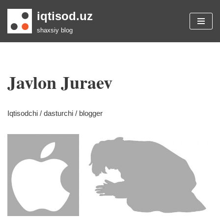
iqtisod.uz
Skip
shaxsiy blog
to
content
Javlon Juraev
Iqtisodchi / dasturchi / blogger