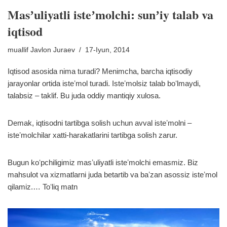
Masʼuliyatli isteʼmolchi: sunʼiy talab va
iqtisod
muallif
Javlon Juraev
17-Iyun, 2014
Iqtisod asosida nima turadi? Menimcha, barcha iqtisodiy
jarayonlar ortida isteʼmol turadi. Isteʼmolsiz talab boʻlmaydi,
talabsiz – taklif. Bu juda oddiy mantiqiy xulosa.
Demak, iqtisodni tartibga solish uchun avval isteʼmolni –
isteʼmolchilar xatti-harakatlarini tartibga solish zarur.
Bugun koʻpchiligimiz masʼuliyatli isteʼmolchi emasmiz. Biz
mahsulot va xizmatlarni juda betartib va baʼzan asossiz isteʼmol
qilamiz.…
Toʻliq matn