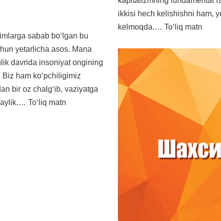
kapitalizmning fundamental r
ikkisi hech kelishishni ham, y
kelmoqda.…
Toʻliq matn
limlarga sabab boʻlgan bu
chun yetarlicha asos. Mana
glik davrida insoniyat ongining
n. Biz ham koʻpchiligimiz
an bir oz chalgʻib, vaziyatga
raylik.…
Toʻliq matn