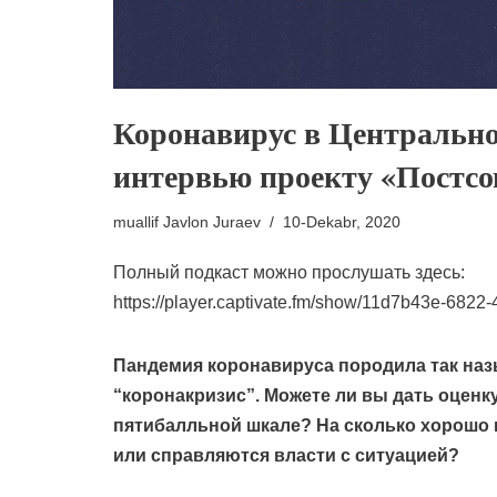
Коронавирус в Центрально
интервью проекту «Постсо
muallif
Javlon Juraev
10-Dekabr, 2020
Полный подкаст можно прослушать здесь:
https://player.captivate.fm/show/11d7b43e-682
Пандемия коронавируса породила так на
“коронакризис”. Можете ли вы дать оценк
пятибалльной шкале? На сколько хорошо 
или справляются власти с ситуацией?