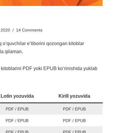
i
 2020
14 Comments
oʻquvchilar eʼtiborini qozongan kitoblar
ola qilaman.
m kitoblarini PDF yoki EPUB koʻrinishida yuklab
Lotin yozuvida
Kirill yozuvida
PDF
/
EPUB
PDF
/
EPUB
PDF
/
EPUB
PDF
/
EPUB
PDF
/
EPUB
PDF
/
EPUB