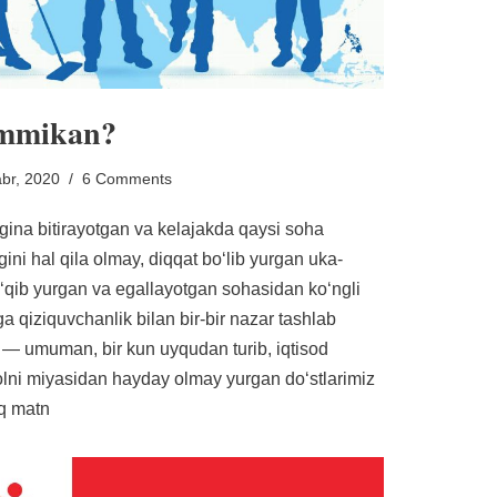
sammikan?
br, 2020
6 Comments
ina bitirayotgan va kelajakda qaysi soha
ini hal qila olmay, diqqat boʻlib yurgan uka-
 oʻqib yurgan va egallayotgan sohasidan koʻngli
a qiziquvchanlik bilan bir-bir nazar tashlab
z — umuman, bir kun uyqudan turib, iqtisod
lni miyasidan hayday olmay yurgan doʻstlarimiz
iq matn