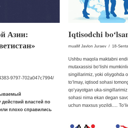
й Азии:
Iqtisodchi boʻl
ветистан»
muallif
Javlon Juraev
18-Senta
Ushbu maqola maktabni endig
mutaxassisi boʻlishi mumkinlig
singillarimiz, yoki oliygohda
2-4383-9797-702a047c7994/
toʻlmay, iqtisod sohasi tomong
qoʻyayotgan uka-singillarimi
зываемый
sohasi nima ekan degan savo
у действий властей по
uchun maxsus yozildi.…
Toʻl
или плохо справились