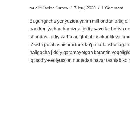
muallif
Javlon Juraev
7-Iyul, 2020
1 Comment
Bugungacha yer yuzida yarim milliondan ortiq oʻ
pandemiya barchamizga jiddiy savollar berish u
shunday jiddiy zarbalar, global tushkunlik va tan
oʻsishi jadallashishini tarix koʻp marta isbotlaga
haligacha jiddiy qaramayotgan karantin voqeligid
iqtisodiy-evolyutsion nuqtadan nazar tashlab koʻ