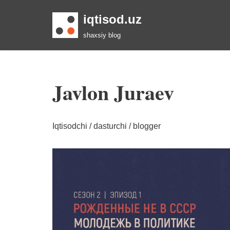
iqtisod.uz
Skip
shaxsiy blog
to
content
Javlon Juraev
Iqtisodchi / dasturchi / blogger