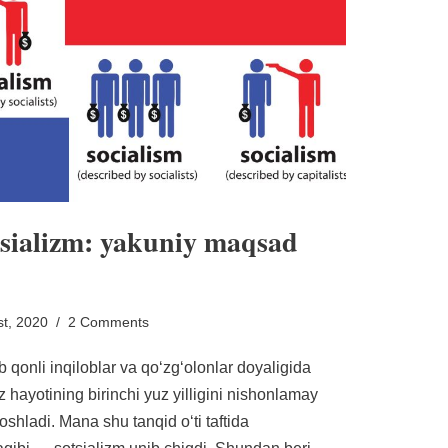
tsializm: yakuniy maqsad
t, 2020
2 Comments
 qonli inqiloblar va qoʻzgʻolonlar doyaligida
 hayotining birinchi yuz yilligini nishonlamay
oshladi. Mana shu tanqid oʻti taftida