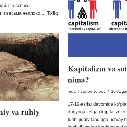
ной. Но всё же
ации весьма неплохо.…
Toʻliq
Kapitalizm va so
nima?
muallif
Javlon Juraev
10-Avgus
17-19-asrlar davomida koʻplab
niy va ruhiy
dunyoga kelgan kapitalizm oʻz
turib, jiddiy tanqidga uchray b