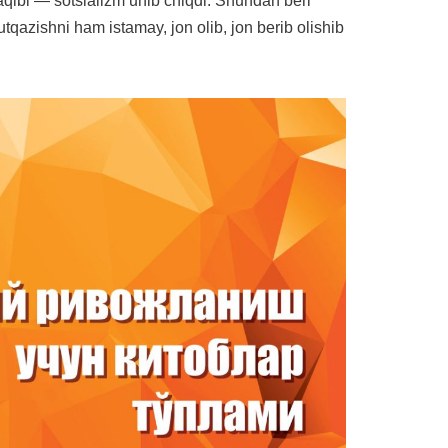
aqibi — sotsializm unib chiqdi. Shundan beri
utqazishni ham istamay, jon olib, jon berib olishib