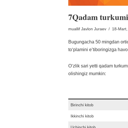
7Qadam turkum
muallif
Javlon Juraev
18-Mart,
Bugungacha 50 mingdan ortiq 
toʻplamini eʼtiboringizga hav
Oʻzlik sari yetti qadam turku
olishingiz mumkin:
Birinchi kitob
Ikkinchi kitob
Uchinchi kitob