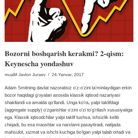
Bozorni boshqarish kerakmi? 2-qism:
Keynescha yondashuv
muallif
Javlon Juraev
24-Yanvar, 2017
Adam Smitning davlat nazoratisiz oʻz-oʻzini taʼminlaydigan erkin
bozor haqidagi gʻoyalari asosida klassik iqtisod nazariyasi
shakllandi va amalda qoʻllandi. Unga koʻra, yalpi taklifdagi
(aggregate supply) oʻzgarishlar oʻzini oʻzi toʻgʻrilash xususiyatiga
ega. Klassik iqtisodchilar yalpi taklif tushsa, ishsizlik kelib
chiqadi, bu esa maoshlar va narxlarni pasaytiradi, natijada
mahsulot, xizmat va ishchi kuchiga boʻlgan yalpi talab ortadi va