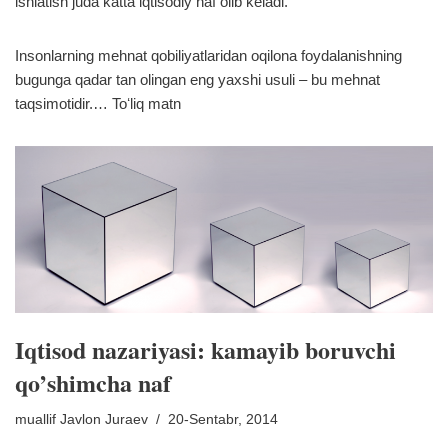
ishlatish juda katta iqtisodiy naf olib keladi.
Insonlarning mehnat qobiliyatlaridan oqilona foydalanishning
bugunga qadar tan olingan eng yaxshi usuli – bu mehnat
taqsimotidir.…
Toʻliq matn
Iqtisod nazariyasi: kamayib boruvchi
qo’shimcha naf
muallif
Javlon Juraev
20-Sentabr, 2014