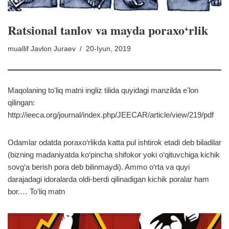
Ratsional tanlov va mayda poraxo‘rlik
muallif
Javlon Juraev
20-Iyun, 2019
Maqolaning toʻliq matni ingliz tilida quyidagi manzilda eʼlon
qilingan:
http://ieeca.org/journal/index.php/JEECAR/article/view/219/pdf
Odamlar odatda poraxo‘rlikda katta pul ishtirok etadi deb biladilar
(bizning madaniyatda ko‘pincha shifokor yoki o‘qituvchiga kichik
sovg‘a berish pora deb bilinmaydi). Ammo o‘rta va quyi
darajadagi idoralarda oldi-berdi qilinadigan kichik poralar ham
bor.…
Toʻliq matn