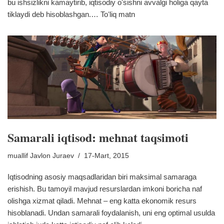
bu ishsizlikni kamaytirib, iqtisodiy oʻsishni avvalgi holiga qayta
tiklaydi deb hisoblashgan.…
Toʻliq matn
Samarali iqtisod: mehnat taqsimoti
muallif
Javlon Juraev
17-Mart, 2015
Iqtisodning asosiy maqsadlaridan biri maksimal samaraga
erishish. Bu tamoyil mavjud resurslardan imkoni boricha naf
olishga xizmat qiladi. Mehnat – eng katta ekonomik resurs
hisoblanadi. Undan samarali foydalanish, uni eng optimal usulda