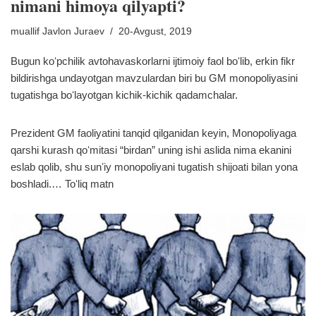
nimani himoya qilyapti?
muallif
Javlon Juraev
20-Avgust, 2019
Bugun koʻpchilik avtohavaskorlarni ijtimoiy faol boʻlib, erkin fikr
bildirishga undayotgan mavzulardan biri bu GM monopoliyasini
tugatishga boʻlayotgan kichik-kichik qadamchalar.
Prezident GM faoliyatini tanqid qilganidan keyin, Monopoliyaga
qarshi kurash qoʻmitasi “birdan” uning ishi aslida nima ekanini
eslab qolib, shu sunʼiy monopoliyani tugatish shijoati bilan yona
boshladi.…
Toʻliq matn