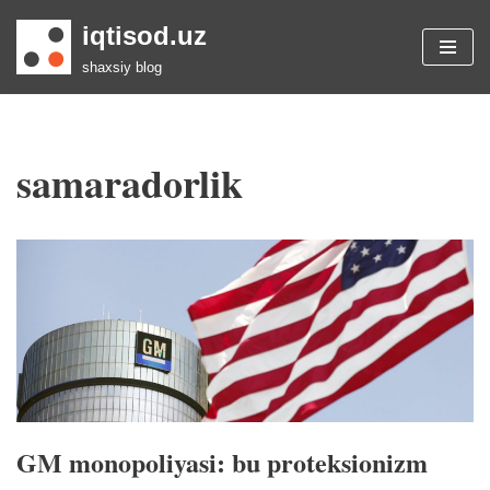
iqtisod.uz
Skip
shaxsiy blog
to
content
samaradorlik
GM monopoliyasi: bu proteksionizm