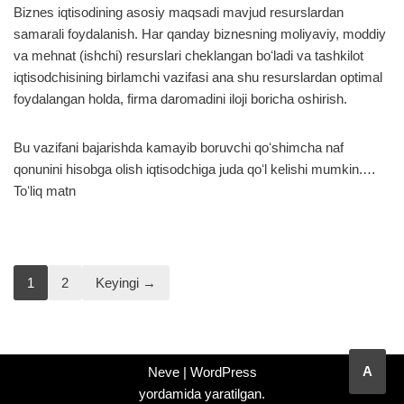
Biznes iqtisodining asosiy maqsadi mavjud resurslardan
samarali foydalanish. Har qanday biznesning moliyaviy, moddiy
va mehnat (ishchi) resurslari cheklangan boʻladi va tashkilot
iqtisodchisining birlamchi vazifasi ana shu resurslardan optimal
foydalangan holda, firma daromadini iloji boricha oshirish.
Bu vazifani bajarishda kamayib boruvchi qoʻshimcha naf
qonunini hisobga olish iqtisodchiga juda qoʻl kelishi mumkin.…
Toʻliq matn
1
2
Keyingi →
A
Neve
|
WordPress
yordamida yaratilgan.