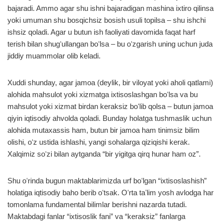
bajaradi. Ammo agar shu ishni bajaradigan mashina ixtiro qilinsa
yoki umuman shu bosqichsiz bosish usuli topilsa – shu ishchi
ishsiz qoladi. Agar u butun ish faoliyati davomida faqat harf
terish bilan shugʻullangan boʻlsa – bu oʻzgarish uning uchun juda
jiddiy muammolar olib keladi.
Xuddi shunday, agar jamoa (deylik, bir viloyat yoki aholi qatlami)
alohida mahsulot yoki xizmatga ixtisoslashgan boʻlsa va bu
mahsulot yoki xizmat birdan keraksiz boʻlib qolsa – butun jamoa
qiyin iqtisodiy ahvolda qoladi. Bunday holatga tushmaslik uchun
alohida mutaxassis ham, butun bir jamoa ham tinimsiz bilim
olishi, oʻz ustida ishlashi, yangi sohalarga qiziqishi kerak.
Xalqimiz soʻzi bilan aytganda “bir yigitga qirq hunar ham oz”.
Shu oʻrinda bugun maktablarimizda urf boʻlgan “ixtisoslashish”
holatiga iqtisodiy baho berib oʻtsak. Oʻrta taʼlim yosh avlodga har
tomonlama fundamental bilimlar berishni nazarda tutadi.
Maktabdagi fanlar “ixtisoslik fani” va “keraksiz” fanlarga