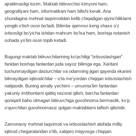
ajratilmasligi lozim. Maktab bitiruvchisi kimyoni ham,
geografiyani ham, informatikani ham bilishi kerak. Ana
shundagina mehnat taqsimotidan kelib chiqadigan qiyinchiliklarni
yengib oʻtish oson boʻladi. Bilimlar qamrovi keng shaxs oʻz
ixtisosligi boʻyicha ishdan mahrum boʻlsa ham, boshqa notanish
sohada yoʻlini oson topib ketadi.
Bugungi maktab bitiruvchilarining koʻpchiligi “ixtisoslashgan”
fanidan boshqa fanlardan juda sayoz bilimga ega. Xaritani
tushunmaydigan dasturchilar va odamning jigari qayerda ekanini
bilmaydigan iqtisodchilar – oʻta meʼyordan chiqqan ixtisoslashish
natijasidir. Buning amaliy yechimi – umumtaʼlim fanlardan
yakuniy imtihonlarni qattiq nazorat qilish, barcha fanlardan
qoniqarli baho olmagan bitiruvchiga guvohnoma bermaslik, koʻp
oʻquvchilari guvohnomasiz qolgan maktablarni taftish qilishdir.
Zamonaviy mehnat taqsimoti va ixtisoslashish alohida milliy
iqtisod chegaralaridan oʻtib, xalqaro miqyosga chiqqan.