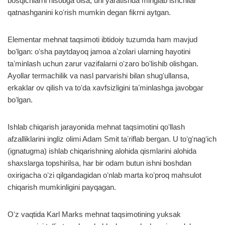
bosqichlarni hisobga olsa, uni yaratishda minglab ishchilar
qatnashganini koʻrish mumkin degan fikrni aytgan.
Elementar mehnat taqsimoti ibtidoiy tuzumda ham mavjud
boʻlgan: oʻsha paytdayoq jamoa aʼzolari ularning hayotini
taʼminlash uchun zarur vazifalarni oʻzaro boʻlishib olishgan.
Ayollar termachilik va nasl parvarishi bilan shugʻullansa,
erkaklar ov qilish va toʻda xavfsizligini taʼminlashga javobgar
boʻlgan.
Ishlab chiqarish jarayonida mehnat taqsimotini qoʻllash
afzalliklarini ingliz olimi Adam Smit taʼriflab bergan. U toʻgʻnagʻich
(ignatugma) ishlab chiqarishning alohida qismlarini alohida
shaxslarga topshirilsa, har bir odam butun ishni boshdan
oxirigacha oʻzi qilgandagidan oʻnlab marta koʻproq mahsulot
chiqarish mumkinligini payqagan.
Oʻz vaqtida Karl Marks mehnat taqsimotining yuksak