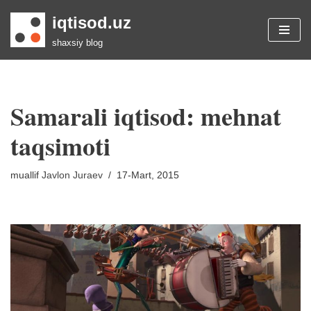
iqtisod.uz
Skip
shaxsiy blog
to
content
Samarali iqtisod: mehnat
taqsimoti
muallif
Javlon Juraev
17-Mart, 2015