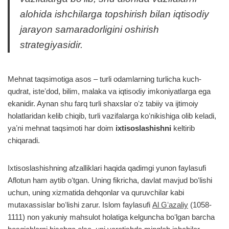
alohida ishchilarga topshirish bilan iqtisodiy
jarayon samaradorligini oshirish
strategiyasidir.
Mehnat taqsimotiga asos – turli odamlarning turlicha kuch-
qudrat, isteʼdod, bilim, malaka va iqtisodiy imkoniyatlarga ega
ekanidir. Aynan shu farq turli shaxslar oʻz tabiiy va ijtimoiy
holatlaridan kelib chiqib, turli vazifalarga koʻnikishiga olib keladi,
yaʼni mehnat taqsimoti har doim
ixtisoslashishni
keltirib
chiqaradi.
Ixtisoslashishning afzalliklari haqida qadimgi yunon faylasufi
Aflotun ham aytib oʻtgan. Uning fikricha, davlat mavjud boʻlishi
uchun, uning xizmatida dehqonlar va quruvchilar kabi
mutaxassislar boʻlishi zarur. Islom faylasufi
Al Gʻazaliy
(1058-
1111) non yakuniy mahsulot holatiga kelguncha boʻlgan barcha