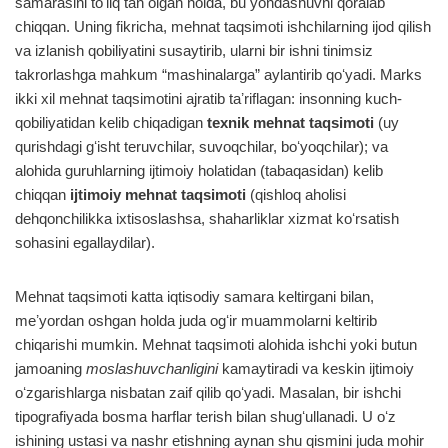
samarasini toʻliq tan olgan holda, bu yondashuvni qoralab
chiqqan. Uning fikricha, mehnat taqsimoti ishchilarning ijod qilish
va izlanish qobiliyatini susaytirib, ularni bir ishni tinimsiz
takrorlashga mahkum “mashinalarga” aylantirib qoʻyadi. Marks
ikki xil mehnat taqsimotini ajratib taʼriflagan: insonning kuch-
qobiliyatidan kelib chiqadigan
texnik mehnat taqsimoti
(uy
qurishdagi gʻisht teruvchilar, suvoqchilar, boʻyoqchilar); va
alohida guruhlarning ijtimoiy holatidan (tabaqasidan) kelib
chiqqan
ijtimoiy mehnat taqsimoti
(qishloq aholisi
dehqonchilikka ixtisoslashsa, shaharliklar xizmat koʻrsatish
sohasini egallaydilar).
Mehnat taqsimoti katta iqtisodiy samara keltirgani bilan,
meʼyordan oshgan holda juda ogʻir muammolarni keltirib
chiqarishi mumkin. Mehnat taqsimoti alohida ishchi yoki butun
jamoaning
moslashuvchanligini
kamaytiradi va keskin ijtimoiy
oʻzgarishlarga nisbatan zaif qilib qoʻyadi. Masalan, bir ishchi
tipografiyada bosma harflar terish bilan shugʻullanadi. U oʻz
ishining ustasi va nashr etishning aynan shu qismini juda mohir