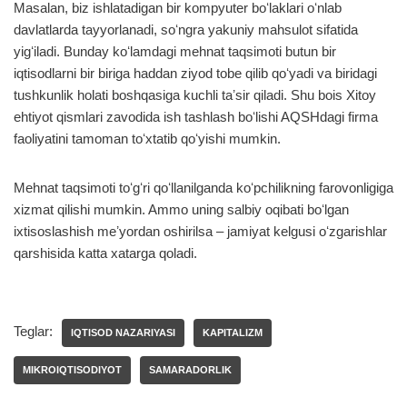
Masalan, biz ishlatadigan bir kompyuter boʻlaklari oʻnlab
davlatlarda tayyorlanadi, soʻngra yakuniy mahsulot sifatida
yigʻiladi. Bunday koʻlamdagi mehnat taqsimoti butun bir
iqtisodlarni bir biriga haddan ziyod tobe qilib qoʻyadi va biridagi
tushkunlik holati boshqasiga kuchli taʼsir qiladi. Shu bois Xitoy
ehtiyot qismlari zavodida ish tashlash boʻlishi AQSHdagi firma
faoliyatini tamoman toʻxtatib qoʻyishi mumkin.
Mehnat taqsimoti toʻgʻri qoʻllanilganda koʻpchilikning farovonligiga
xizmat qilishi mumkin. Ammo uning salbiy oqibati boʻlgan
ixtisoslashish meʼyordan oshirilsa – jamiyat kelgusi oʻzgarishlar
qarshisida katta xatarga qoladi.
Teglar:
IQTISOD NAZARIYASI
KAPITALIZM
MIKROIQTISODIYOT
SAMARADORLIK