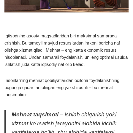
Iqtisodning asosiy maqsadlaridan biri maksimal samaraga
erishish. Bu tamoyil mavjud resurslardan imkoni boricha naf
olishga xizmat qiladi. Mehnat – eng katta ekonomik resurs
hisoblanadi. Undan samarali foydalanish, uni eng optimal usulda
ishlatish juda katta iqtisodiy naf olib keladi.
Insonlarning mehnat qobiliyatlaridan oqilona foydalanishning
bugunga qadar tan olingan eng yaxshi usuli – bu mehnat
taqsimotidir.
Mehnat taqsimoti
– ishlab chiqarish yoki
xizmat koʻrsatish jarayonini alohida kichik
vazifalarga boʻlib, shu alohida vazifalarni