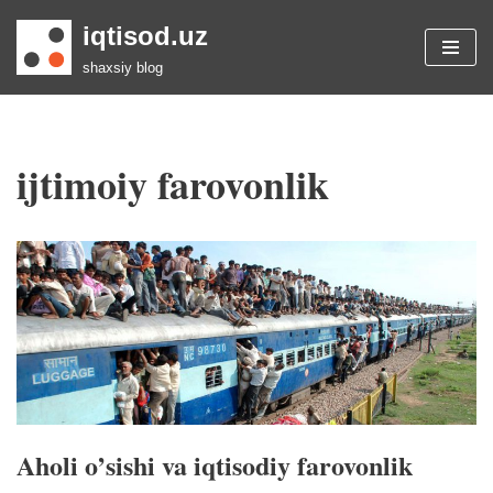
iqtisod.uz
Skip
shaxsiy blog
to
content
ijtimoiy farovonlik
Aholi o’sishi va iqtisodiy farovonlik