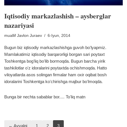
Iqtisodiy markazlashish – aysberglar
nazariyasi
muallif
Javlon Juraev
6-Iyun, 2014
Bugun biz iqtisodiy markazlashishga guvoh boʻlyapmiz.
Mamlakatimiz iqtisodiy barqarorligi borgan sari poytaxt
Toshkentga bogʻliq boʻlib bormoqda. Bugun barcha yirik
tashkilotlar oʻz idoralarini poytaxtda ochishmoqda. Hatto
viloyatlarda asos solingan firmalar ham oxir oqibat bosh
idoralarini Toshkentga koʻchirishga majbur boʻlmoqda.
Bunga bir nechta sabablar bor.…
Toʻliq matn
← Avvalgi
1
2
3