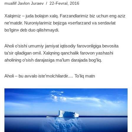
muallif
Javlon Juraev
22-Fevral, 2016
Xalqimiz – juda bolajon xalq. Farzandlarimiz biz uchun eng aziz
ne’matdir. Nuroniylarimiz bejizga «serfarzand va serdavlat
bo’lgin» deb duo qilishmaydi.
Aholi o’sishi umumiy jamiyat iqtisodiy farovonligiga bevosita
ta’sir qiladigan omil. Xalqning qanchalik farovon yashashi
aholining o’sish darajasiga ma’lum darajada bog’liq.
Aholi – bu avvalo iste’molchilardir.…
Toʻliq matn