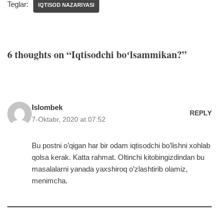
Teglar:
IQTISOD NAZARIYASI
6 thoughts on “Iqtisodchi boʻlsammikan?”
Islombek
REPLY
7-Oktabr, 2020 at 07:52
Bu postni o’qigan har bir odam iqtisodchi bo’lishni xohlab
qolsa kerak. Katta rahmat. Oltinchi kitobingizdindan bu
masalalarni yanada yaxshiroq o’zlashtirib olamiz,
menimcha.