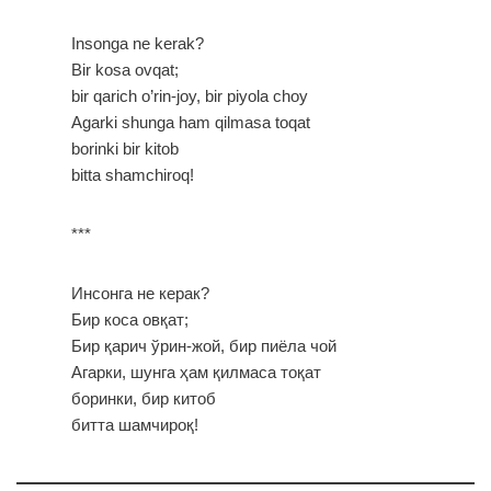
Insonga ne kerak?
Bir kosa ovqat;
bir qarich o’rin-joy, bir piyola choy
Agarki shunga ham qilmasa toqat
borinki bir kitob
bitta shamchiroq!
***
Инсонга не керак?
Бир коса овқат;
Бир қарич ўрин-жой, бир пиёла чой
Агарки, шунга ҳам қилмаса тоқат
боринки, бир китоб
битта шамчироқ!