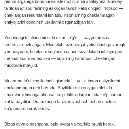
resurslarga ega boʻlishni va isteʼmol qilishni xohlaymiz. Bunday
taʼrifdan iqtisod fanining eskirgan tavsifi kelib chiqadi: “Iqtisod —
cheklangan resurslarni ishlatib, insonlarning cheklanmagan
ehtiyojlarini qondirish usullarini oʻrganadigan fan”.
Yuqoridagi taʼrifning birinchi qismi toʻgʻri — sayyoramizda
resurslar cheklangan. Ekin ekib, oziq-ovqat yetishtirishga yaroqli
yer maydoni, bu ekinni sugʻorish uchun suv, dalada ishlaydigan
mehnat kuchi va texnika — bularning hammasi cheklangan
miqdorda mavjud.
Muammo taʼrifning ikkinchi qismida — yaʼni, inson ehtiyojlarini
cheklanmagan deb bilishda. Boylikka ruju qoʻygan alohida
shaxslarni hisobga olmasa, koʻpchilik odamlar juda koʻp narsani
xohlamaydilar. Odamzodga farovon yashash uchun cheksiz
koʻp resurs kerak emas.
Bizga avvalo boshpana, oziq-ovqat va xavfsiz muhit kerak.