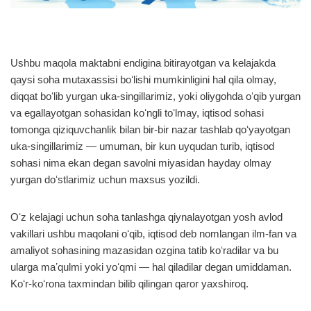
Ushbu maqola maktabni endigina bitirayotgan va kelajakda
qaysi soha mutaxassisi boʻlishi mumkinligini hal qila olmay,
diqqat boʻlib yurgan uka-singillarimiz, yoki oliygohda oʻqib yurgan
va egallayotgan sohasidan koʻngli toʻlmay, iqtisod sohasi
tomonga qiziquvchanlik bilan bir-bir nazar tashlab qoʻyayotgan
uka-singillarimiz — umuman, bir kun uyqudan turib, iqtisod
sohasi nima ekan degan savolni miyasidan hayday olmay
yurgan doʻstlarimiz uchun maxsus yozildi.
Oʻz kelajagi uchun soha tanlashga qiynalayotgan yosh avlod
vakillari ushbu maqolani oʻqib, iqtisod deb nomlangan ilm-fan va
amaliyot sohasining mazasidan ozgina tatib koʻradilar va bu
ularga maʼqulmi yoki yoʻqmi — hal qiladilar degan umiddaman.
Koʻr-koʻrona taxmindan bilib qilingan qaror yaxshiroq.