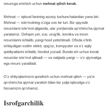
resursga erishish uchun
mehnat qilish kerak
.
Mehnat — iqtisod fanining asosiy tushunchalaridan yana biri.
Mehnat — isteʼmolning oʻziga xos bir turi. Biz qaysidir
resurslarni isteʼmol qilganda, ular yordamida qoʻshimcha qiymat
yaratamiz. Dehqon yer, suv, urugʻlik, texnika va inson
resurslarini ishlatib, yangi hosil yetishtiradi. Ofisda oʻtirib
ishlaydigan xodim elektr, qogʻoz, kompyuter va oʻz aqliy
qobiliyatlarini ishlatib, hisobot yozadi. Bunda ish uchun kerak
resurslar isteʼmol qilinadi — va natijada yangi — oʻz qiymatiga
ega resurs yaratiladi.
Oʻz ehtiyojlarimizni qondirish uchun mehnat qilish — yaʼni
qoʻshimcha qiymat yaratish bilan biz yalpi iqtisodga oʻz
hissamizni qoʻshamiz.
Isrofgarchilik