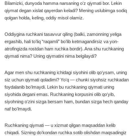
Bilamizki, dunyoda hamma narsaning oʻz qiymati bor. Lekin
qiymat degan xislat qayerdan keladi? Mening uslubimga sodiq
qolgan holda, keling, oddiy misol olamiz.
Oddiygina ruchkani tasavvur qiling (balki, zamonning yeliga
ergashib, hali toʻliq “raqamli” boʻlib ketmagandirsiz va yon-
atrofingizda rostdan ham ruchka bordir). Ana shu ruchkaning
qiymati nima? Uning qiymatini nima belgilaydi?
Agar men shu ruchkaning ichidagi siyohini olib qoʻysam, uning
siz uchun qiymati qoladimi? Yoʻq — chunki siyohsiz ruchkadan
foydalanib boʻlmaydi. Lekin bu ruchkaning qiymati uning
siyohida degani emas. Ruchkaning korpusini olib qoʻyib,
siyohning oʻzini sizga bersam ham, bundan sizga hech qanday
naf boʻlmaydi.
Ruchkaning qiymati — u xizmat qilgan maqsaddan kelib
chiqadi. Sizning doʻkondan ruchka sotib olishdan maqsadingiz