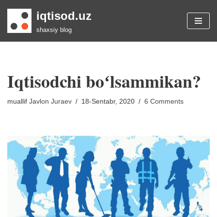
iqtisod.uz
Skip
shaxsiy blog
to
content
Iqtisodchi boʻlsammikan?
muallif
Javlon Juraev
18-Sentabr, 2020
6 Comments