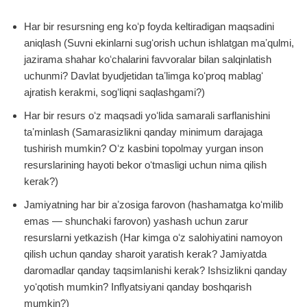
Har bir resursning eng koʻp foyda keltiradigan maqsadini
aniqlash (Suvni ekinlarni sugʻorish uchun ishlatgan maʼqulmi,
jazirama shahar koʻchalarini favvoralar bilan salqinlatish
uchunmi? Davlat byudjetidan taʼlimga koʻproq mablagʻ
ajratish kerakmi, sogʻliqni saqlashgami?)
Har bir resurs oʻz maqsadi yoʻlida samarali sarflanishini
taʼminlash (Samarasizlikni qanday minimum darajaga
tushirish mumkin? Oʻz kasbini topolmay yurgan inson
resurslarining hayoti bekor oʻtmasligi uchun nima qilish
kerak?)
Jamiyatning har bir aʼzosiga farovon (hashamatga koʻmilib
emas — shunchaki farovon) yashash uchun zarur
resurslarni yetkazish (Har kimga oʻz salohiyatini namoyon
qilish uchun qanday sharoit yaratish kerak? Jamiyatda
daromadlar qanday taqsimlanishi kerak? Ishsizlikni qanday
yoʻqotish mumkin? Inflyatsiyani qanday boshqarish
mumkin?)