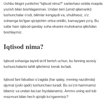
Ushbu blogni yuritishni “Iqtisod nima?“ sarlavhasi ostida maqola
yozish bilan boshlaganman. Undan beri (umid qilamanki)
tushunchalar oʻsdi, bilimlar kengaydi va, shubhasiz, oʻz
sohamga boʻlgan qiziqishim ortsa-ortdiki, kamaygani yoʻq. Bu
safar ham iqtisod qanday soha ekanini muhokama qilishdan
boshlaymiz.
Iqtisod nima?
Iqtisod sohasiga tayinli taʼrif berish uchun, bu fanning asosiy
tushunchalarini tahlil qilishimiz kerak boʻladi.
Iqtisod fani falsafasi oʻzagida (har qalay, mening nazdimda)
qiymat (yoki qadr) tushunchasi turadi. Bu soʻzni hammamiz
bilamiz va undan baʼzan foydalanamiz. Ammo uning asil tub
mazmuni bilan hech qiziqib koʻrganmisiz?