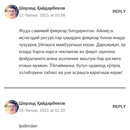
Шерзод Ҳайдарбеков
REPLY
12-Yanvar, 2021 at 10:56
Жуда самимий фикрлар билдирилган. Айниқса
иқтисодий ресурслар ҳақидаги фикрлар бизни янада
чуқурроқ ўйлашга мажбурлаши керак. Дарҳақиқат, ер
юзида барча нарса чекланган ва фақат оқилона
фойдаланилсагина аҳолининг маълум бир қисмига
етиши мумкин. Ўйлайманки, бугун одамзод кўпроқ
эътиборини табиат ва уни асрашга қаратиши керак!
Шерзод Ҳайдарбеков
REPLY
16-Yanvar, 2021 at 11:20
Ijodimdan