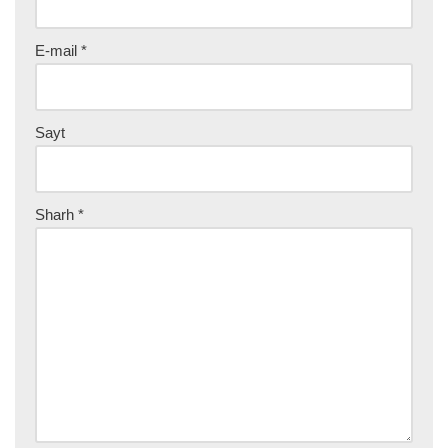
E-mail
*
Sayt
Sharh
*