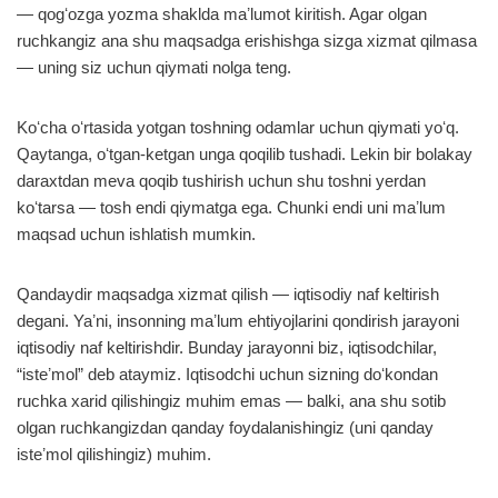
— qogʻozga yozma shaklda maʼlumot kiritish. Agar olgan
ruchkangiz ana shu maqsadga erishishga sizga xizmat qilmasa
— uning siz uchun qiymati nolga teng.
Koʻcha oʻrtasida yotgan toshning odamlar uchun qiymati yoʻq.
Qaytanga, oʻtgan-ketgan unga qoqilib tushadi. Lekin bir bolakay
daraxtdan meva qoqib tushirish uchun shu toshni yerdan
koʻtarsa — tosh endi qiymatga ega. Chunki endi uni maʼlum
maqsad uchun ishlatish mumkin.
Qandaydir maqsadga xizmat qilish — iqtisodiy naf keltirish
degani. Yaʼni, insonning maʼlum ehtiyojlarini qondirish jarayoni
iqtisodiy naf keltirishdir. Bunday jarayonni biz, iqtisodchilar,
“isteʼmol” deb ataymiz. Iqtisodchi uchun sizning doʻkondan
ruchka xarid qilishingiz muhim emas — balki, ana shu sotib
olgan ruchkangizdan qanday foydalanishingiz (uni qanday
isteʼmol qilishingiz) muhim.