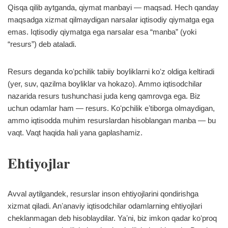
Qisqa qilib aytganda, qiymat manbayi — maqsad. Hech qanday
maqsadga xizmat qilmaydigan narsalar iqtisodiy qiymatga ega
emas. Iqtisodiy qiymatga ega narsalar esa “manba” (yoki
“resurs”) deb ataladi.
Resurs deganda koʻpchilik tabiiy boyliklarni koʻz oldiga keltiradi
(yer, suv, qazilma boyliklar va hokazo). Ammo iqtisodchilar
nazarida resurs tushunchasi juda keng qamrovga ega. Biz
uchun odamlar ham — resurs. Koʻpchilik eʼtiborga olmaydigan,
ammo iqtisodda muhim resurslardan hisoblangan manba — bu
vaqt. Vaqt haqida hali yana gaplashamiz.
Ehtiyojlar
Avval aytilgandek, resurslar inson ehtiyojlarini qondirishga
xizmat qiladi. Anʼanaviy iqtisodchilar odamlarning ehtiyojlari
cheklanmagan deb hisoblaydilar. Yaʼni, biz imkon qadar koʻproq