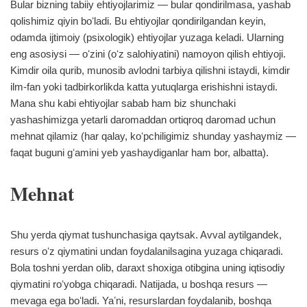
Bular bizning tabiiy ehtiyojlarimiz — bular qondirilmasa, yashab
qolishimiz qiyin boʻladi. Bu ehtiyojlar qondirilgandan keyin,
odamda ijtimoiy (psixologik) ehtiyojlar yuzaga keladi. Ularning
eng asosiysi — oʻzini (oʻz salohiyatini) namoyon qilish ehtiyoji.
Kimdir oila qurib, munosib avlodni tarbiya qilishni istaydi, kimdir
ilm-fan yoki tadbirkorlikda katta yutuqlarga erishishni istaydi.
Mana shu kabi ehtiyojlar sabab ham biz shunchaki
yashashimizga yetarli daromaddan ortiqroq daromad uchun
mehnat qilamiz (har qalay, koʻpchiligimiz shunday yashaymiz —
faqat buguni gʻamini yeb yashaydiganlar ham bor, albatta).
Mehnat
Shu yerda qiymat tushunchasiga qaytsak. Avval aytilgandek,
resurs oʻz qiymatini undan foydalanilsagina yuzaga chiqaradi.
Bola toshni yerdan olib, daraxt shoxiga otibgina uning iqtisodiy
qiymatini roʻyobga chiqaradi. Natijada, u boshqa resurs —
mevaga ega boʻladi. Yaʼni, resurslardan foydalanib, boshqa