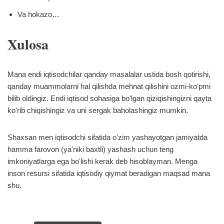
Va hokazo…
Xulosa
Mana endi iqtisodchilar qanday masalalar ustida bosh qotirishi,
qanday muammolarni hal qilishda mehnat qilishini ozmi-koʻpmi
bilib oldingiz. Endi iqtisod sohasiga boʻlgan qiziqishingizni qayta
koʻrib chiqishingiz va uni sergak baholashingiz mumkin.
Shaxsan men iqtisodchi sifatida oʻzim yashayotgan jamiyatda
hamma farovon (yaʼniki baxtli) yashash uchun teng
imkoniyatlarga ega boʻlishi kerak deb hisoblayman. Menga
inson resursi sifatida iqtisodiy qiymat beradigan maqsad mana
shu.