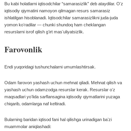
Bu kabi holatlarni iqtisodchilar “samarasizlik” deb ataydilar. Oʻz
iqtisodiy qiymatini namoyon qilmagan resurs samarasiz
ishlatilgan hisoblanadi. Iqtisodchilar samarasizlikni juda-juda
yomon koʻradilar — chunki shundoq ham cheklangan
resurslarni isrof qilish gʻirt masʼuliyatsizlik.
Farovonlik
Endi yuqoridagi tushunchalarni umumlashtirsak.
Odam farovon yashash uchun mehnat qiladi. Mehnat qilish va
yashash uchun odamzodga resurslar kerak. Resurslar oʻz
maqsadlari yoʻlida sarflansagina iqtisodiy qiymatlarini yuzaga
chiqarib, odamlarga naf keltiradi.
Bularning baridan iqtisod fani hal qilishga urinadigan baʼzi
muammolar aniqlashadi: