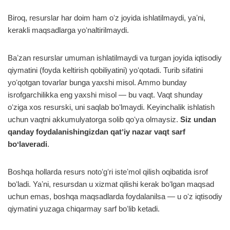
Biroq, resurslar har doim ham oʻz joyida ishlatilmaydi, yaʼni,
kerakli maqsadlarga yoʻnaltirilmaydi.
Baʼzan resurslar umuman ishlatilmaydi va turgan joyida iqtisodiy
qiymatini (foyda keltirish qobiliyatini) yoʻqotadi. Turib sifatini
yoʻqotgan tovarlar bunga yaxshi misol. Ammo bunday
isrofgarchilikka eng yaxshi misol — bu vaqt. Vaqt shunday
oʻziga xos resurski, uni saqlab boʻlmaydi. Keyinchalik ishlatish
uchun vaqtni akkumulyatorga solib qoʻya olmaysiz.
Siz undan
qanday foydalanishingizdan qatʼiy nazar vaqt sarf
boʻlaveradi
.
Boshqa hollarda resurs notoʻgʻri isteʼmol qilish oqibatida isrof
boʻladi. Yaʼni, resursdan u xizmat qilishi kerak boʻlgan maqsad
uchun emas, boshqa maqsadlarda foydalanilsa — u oʻz iqtisodiy
qiymatini yuzaga chiqarmay sarf boʻlib ketadi.