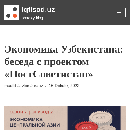
iqtisod.uz
Skip
shaxsiy blog
to
content
Экономика Узбекистана:
беседа с проектом
«ПостСоветистан»
muallif
Javlon Juraev
16-Dekabr, 2022