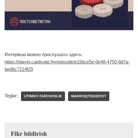
Интервью можно прослушать здесь:
https://player.captivate.fm/episode/e15bce5e-0e48-4750-8d7a-
bed6c7214f29
Teglar:
IJTIMOIY FAROVONLIK
MAKROIQTISODIYOT
Fikr bildirish